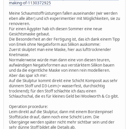
making-of-1130372925
Meine Schaumstoffrüstungen fallen auseinander (wir werden
eben alle älter) und ich experimentier mit Möglichkeiten, sie zu
renovieren.
Für einen Ägypter hab ich diesen Sommer eine neue
Gesichtsmaske gebaut.
Die Besonderheit an der Fertigung ist, das ich dank einem Tipp
von Emek ohne Negativform aus Silikon auskomme:
Zuerst skulptet man eine Maske, hier aus lufttrocknender
Knetmasse.
Normalerweise würde man dann eine von diesen teuren,
aufwändigen Negativformen aus verstärktem Silikon bauen
und da die eigentliche Maske von innen rein modellieren.
Aber das spar ich mir:
Auf die Skulptur kommt direkt eine Schicht Komposit aus sehr
dünnem Stoff und D3-Leim (= wasserfest, durchsichtig
trocknend); für den Stoff schlachte ich dazu einen
Schlauchschal, die es für kleines Geld bei Woolworth & Co gibt.
Operation procedure:
Leim direkt auf die Skulptur, dann mit einem Borstenpinsel
Stoffstücke drauf, dann noch eine Schicht Leim. Die
Übergänge werden später nicht mehr sichtbar sein und der
sehr dünne Stoff bildet alle Details ab.