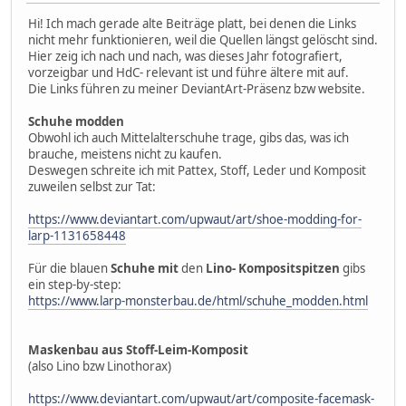
Hi! Ich mach gerade alte Beiträge platt, bei denen die Links
nicht mehr funktionieren, weil die Quellen längst gelöscht sind.
Hier zeig ich nach und nach, was dieses Jahr fotografiert,
vorzeigbar und HdC- relevant ist und führe ältere mit auf.
Die Links führen zu meiner DeviantArt-Präsenz bzw website.
Schuhe modden
Obwohl ich auch Mittelalterschuhe trage, gibs das, was ich
brauche, meistens nicht zu kaufen.
Deswegen schreite ich mit Pattex, Stoff, Leder und Komposit
zuweilen selbst zur Tat:
https://www.deviantart.com/upwaut/art/shoe-modding-for-
larp-1131658448
Für die blauen
Schuhe mit
den
Lino- Kompositspitzen
gibs
ein step-by-step:
https://www.larp-monsterbau.de/html/schuhe_modden.html
Maskenbau aus Stoff-Leim-Komposit
(also Lino bzw Linothorax)
https://www.deviantart.com/upwaut/art/composite-facemask-