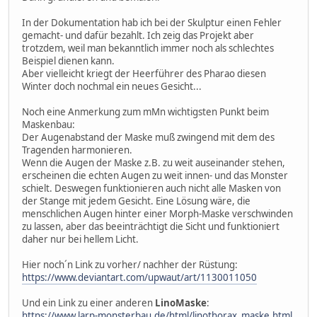
In der Dokumentation hab ich bei der Skulptur einen Fehler
gemacht- und dafür bezahlt. Ich zeig das Projekt aber
trotzdem, weil man bekanntlich immer noch als schlechtes
Beispiel dienen kann.
Aber vielleicht kriegt der Heerführer des Pharao diesen
Winter doch nochmal ein neues Gesicht...
Noch eine Anmerkung zum mMn wichtigsten Punkt beim
Maskenbau:
Der Augenabstand der Maske muß zwingend mit dem des
Tragenden harmonieren.
Wenn die Augen der Maske z.B. zu weit auseinander stehen,
erscheinen die echten Augen zu weit innen- und das Monster
schielt. Deswegen funktionieren auch nicht alle Masken von
der Stange mit jedem Gesicht. Eine Lösung wäre, die
menschlichen Augen hinter einer Morph-Maske verschwinden
zu lassen, aber das beeinträchtigt die Sicht und funktioniert
daher nur bei hellem Licht.
Hier noch´n Link zu vorher/ nachher der Rüstung:
https://www.deviantart.com/upwaut/art/1130011050
Und ein Link zu einer anderen
LinoMaske
:
https://www.larp-monsterbau.de/html/linothorax_maske.html