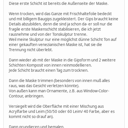
Diese erste Schicht ist bereits die Außenseite der Maske.
Wenn trocken, wird das Ganze mit Frischhaltefolie bedeckt
und mit billigem Baugips zugekleistert. Der Gips braucht keine
Details abzubilden, denn die sind ja schon da- er soll nur die
fragile erste Maskenschicht stabilisieren, die ich jetzt
rausnehme und von der Tonskulptur trenne.
Weil meine Skulptur nur eine möglichst dünne Schicht Ton auf
einer gekauften venezianischen Maske ist, hat sie die
Trennung nicht überlebt.
Dann wieder ab mit der Maske in die Gipsform und 2 weitere
Schichten Komposit von innen reinmodellieren.
Jede Schicht braucht einen Tag zum trocknen.
Dann die Maske trimmen (besonders von innen muß alles
raus, was das Gesicht verletzen könnte).
Von außen kann man Ornamente, z.B. aus Window-Color-
Contour, anbringen.
Versiegelt wird die Oberfläche mit einer Mischung aus
Acrylfarbe und Leim (50/50 oder 60 Leim/ 40 Farbe, aber es
kommt nicht so drauf an).
Dann grundieren und bemalen.