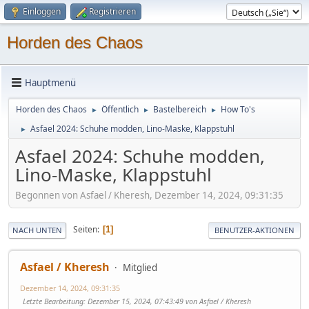
Einloggen
Registrieren
Horden des Chaos
Hauptmenü
Horden des Chaos
Öffentlich
Bastelbereich
How To's
►
►
►
Asfael 2024: Schuhe modden, Lino-Maske, Klappstuhl
►
Asfael 2024: Schuhe modden,
Lino-Maske, Klappstuhl
Begonnen von Asfael / Kheresh, Dezember 14, 2024, 09:31:35
Seiten
1
NACH UNTEN
BENUTZER-AKTIONEN
Asfael / Kheresh
Mitglied
Dezember 14, 2024, 09:31:35
Letzte Bearbeitung
: Dezember 15, 2024, 07:43:49 von Asfael / Kheresh