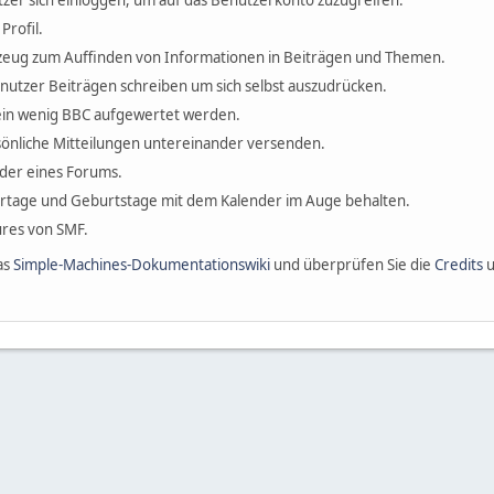
zer sich einloggen, um auf das Benutzerkonto zuzugreifen.
Profil.
erkzeug zum Auffinden von Informationen in Beiträgen und Themen.
enutzer Beiträgen schreiben um sich selbst auszudrücken.
ein wenig BBC aufgewertet werden.
önliche Mitteilungen untereinander versenden.
ieder eines Forums.
ertage und Geburtstage mit dem Kalender im Auge behalten.
tures von SMF.
as
Simple-Machines-Dokumentationswiki
und überprüfen Sie die
Credits
u