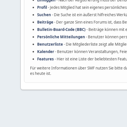
Einloggen
- Nach der Registrierung muss der Benut
Profil
- Jedes Mitglied hat sein eigenes persönliches 
Suchen
- Die Suche ist ein äußerst hilfreiches W
Beiträge
- Der ganze Sinn eines Forums ist, dass B
Bulletin-Board-Code (BBC)
- Beiträge können mit 
Persönliche Mitteilungen
- Benutzer können pers
Benutzerliste
- Die Mitgliederliste zeigt alle Mitgl
Kalender
- Benutzer können Veranstaltungen, Fei
Features
- Hier ist eine Liste der beliebtesten Fea
Für weitere Informationen über SMF nutzen Sie bitte d
es heute ist.