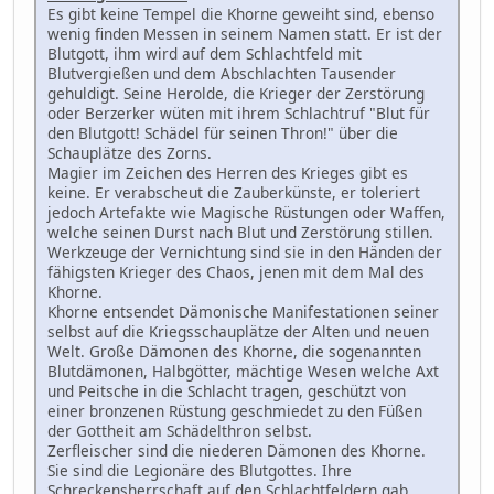
Es gibt keine Tempel die Khorne geweiht sind, ebenso
wenig finden Messen in seinem Namen statt. Er ist der
Blutgott, ihm wird auf dem Schlachtfeld mit
Blutvergießen und dem Abschlachten Tausender
gehuldigt. Seine Herolde, die Krieger der Zerstörung
oder Berzerker wüten mit ihrem Schlachtruf "Blut für
den Blutgott! Schädel für seinen Thron!" über die
Schauplätze des Zorns.
Magier im Zeichen des Herren des Krieges gibt es
keine. Er verabscheut die Zauberkünste, er toleriert
jedoch Artefakte wie Magische Rüstungen oder Waffen,
welche seinen Durst nach Blut und Zerstörung stillen.
Werkzeuge der Vernichtung sind sie in den Händen der
fähigsten Krieger des Chaos, jenen mit dem Mal des
Khorne.
Khorne entsendet Dämonische Manifestationen seiner
selbst auf die Kriegsschauplätze der Alten und neuen
Welt. Große Dämonen des Khorne, die sogenannten
Blutdämonen, Halbgötter, mächtige Wesen welche Axt
und Peitsche in die Schlacht tragen, geschützt von
einer bronzenen Rüstung geschmiedet zu den Füßen
der Gottheit am Schädelthron selbst.
Zerfleischer sind die niederen Dämonen des Khorne.
Sie sind die Legionäre des Blutgottes. Ihre
Schreckensherrschaft auf den Schlachtfeldern gab