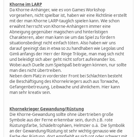
Khorne im LARP
Da Khorne-Anhänger, wie es von Games Workshop
vorgesehen, nicht spielbar ist, haben wir eine Richtlinie erstellt
mit der man Khorne LARP-tauglich spielen kann. Wie schon
erwähnt herrscht von Khorne-Anhängern immer eine
Abneigung gegenüber magischen und hinterlistigen
Charakteren, aber man kann sie um das Spiel zu fördern
situationsbedingt nicht einfach töten. Also haben wir uns
darauf geeinigt das in etwa so zu handhaben wie Legolas und
Gimli anfangs der Herr der Ringe Trilogie, man mag sich nicht
und beleidigt sich aber geht nicht sofort aufeinander los.
Wobei auch Duelle zum Spielspaß beitragen können, nur sollte
man dies nicht übertreiben.
Neben dem Platz in vorderster Front bei Schlachten besteht
die Beschäftigung des Khornekriegers auch aus Torwache,
Gefangenbetreuung, Leibwache und ähnlichem. Hier kann
man sehr kreativ sein.
Khornekrieger Gewandung/Rüstung
Die Khorne-Gewandung sollte ohne übertrieben große
Symbole aus der Ferne erkennbar sein, durch z.B. rote
Rüstungsfarbe, Schädeltrophäen, Helmzier o.ä. Die Symbolik
an der Gewandung/Rüstung ist sehr wichtig genauso wie die
Farbe der Rüstung, dort empfiehlt es sich rot oder schwarz mit