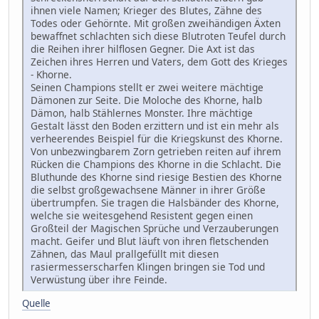
ihnen viele Namen; Krieger des Blutes, Zähne des
Todes oder Gehörnte. Mit großen zweihändigen Äxten
bewaffnet schlachten sich diese Blutroten Teufel durch
die Reihen ihrer hilflosen Gegner. Die Axt ist das
Zeichen ihres Herren und Vaters, dem Gott des Krieges
- Khorne.
Seinen Champions stellt er zwei weitere mächtige
Dämonen zur Seite. Die Moloche des Khorne, halb
Dämon, halb Stählernes Monster. Ihre mächtige
Gestalt lässt den Boden erzittern und ist ein mehr als
verheerendes Beispiel für die Kriegskunst des Khorne.
Von unbezwingbarem Zorn getrieben reiten auf ihrem
Rücken die Champions des Khorne in die Schlacht. Die
Bluthunde des Khorne sind riesige Bestien des Khorne
die selbst großgewachsene Männer in ihrer Größe
übertrumpfen. Sie tragen die Halsbänder des Khorne,
welche sie weitesgehend Resistent gegen einen
Großteil der Magischen Sprüche und Verzauberungen
macht. Geifer und Blut läuft von ihren fletschenden
Zähnen, das Maul prallgefüllt mit diesen
rasiermesserscharfen Klingen bringen sie Tod und
Verwüstung über ihre Feinde.
Quelle