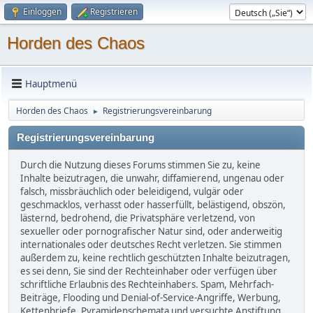
Einloggen
Registrieren
Horden des Chaos
Hauptmenü
Horden des Chaos
Registrierungsvereinbarung
►
Registrierungsvereinbarung
Durch die Nutzung dieses Forums stimmen Sie zu, keine
Inhalte beizutragen, die unwahr, diffamierend, ungenau oder
falsch, missbräuchlich oder beleidigend, vulgär oder
geschmacklos, verhasst oder hasserfüllt, belästigend, obszön,
lästernd, bedrohend, die Privatsphäre verletzend, von
sexueller oder pornografischer Natur sind, oder anderweitig
internationales oder deutsches Recht verletzen. Sie stimmen
außerdem zu, keine rechtlich geschützten Inhalte beizutragen,
es sei denn, Sie sind der Rechteinhaber oder verfügen über
schriftliche Erlaubnis des Rechteinhabers. Spam, Mehrfach-
Beiträge, Flooding und Denial-of-Service-Angriffe, Werbung,
Kettenbriefe, Pyramidenschemata und versuchte Anstiftung