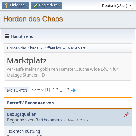
Einloggen
Registrieren
Horden des Chaos
Hauptmenü
Horden des Chaos
Öffentlich
Marktplatz
►
►
Marktplatz
Verkaufe meinen goldenen Hamster...suche wilde Löwin für
kratzige Stunden :-D
2
3
...
13
Seiten
1
NACH UNTEN
Betreff
/
Begonnen von
Bezugsquellen
Begonnen von
Bartholomeus
1
2
3
Seiten
Tzeentch Rüstung