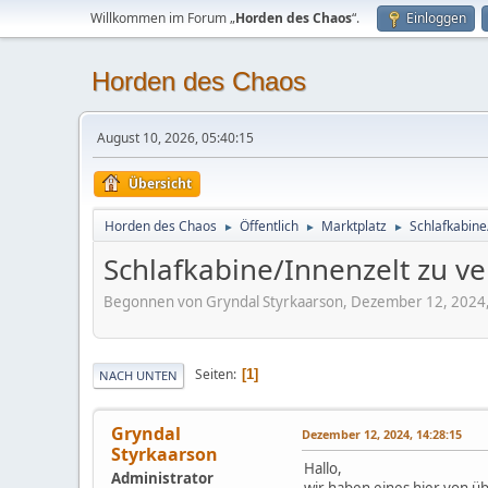
Willkommen im Forum „
Horden des Chaos
“.
Einloggen
Horden des Chaos
August 10, 2026, 05:40:15
Übersicht
Horden des Chaos
Öffentlich
Marktplatz
Schlafkabine
►
►
►
Schlafkabine/Innenzelt zu v
Begonnen von Gryndal Styrkaarson, Dezember 12, 2024,
Seiten
1
NACH UNTEN
Gryndal
Dezember 12, 2024, 14:28:15
Styrkaarson
Hallo,
Administrator
wir haben eines hier von üb