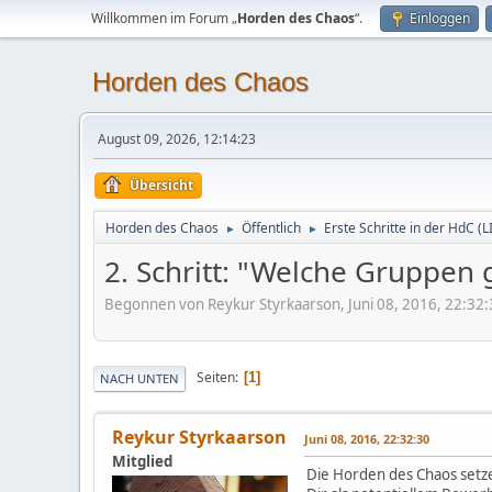
Willkommen im Forum „
Horden des Chaos
“.
Einloggen
Horden des Chaos
August 09, 2026, 12:14:23
Übersicht
Horden des Chaos
Öffentlich
Erste Schritte in der HdC (
►
►
2. Schritt: "Welche Gruppen
Begonnen von Reykur Styrkaarson, Juni 08, 2016, 22:32:
Seiten
1
NACH UNTEN
Reykur Styrkaarson
Juni 08, 2016, 22:32:30
Mitglied
Die Horden des Chaos setz