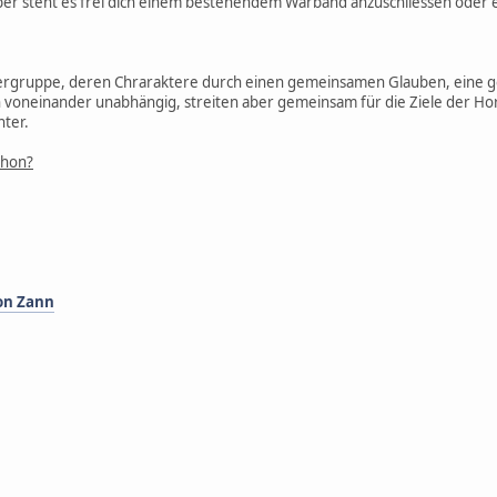
rber steht es frei dich einem bestehendem Warband anzuschliessen oder
elergruppe, deren Chraraktere durch einen gemeinsamen Glauben, eine g
h voneinander unabhängig, streiten aber gemeinsam für die Ziele der H
ter.
chon?
von Zann