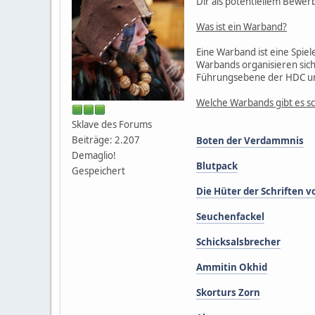
Dir als potentiellem Bewe
Was ist ein Warband?
Eine Warband ist eine Spi
Warbands organisieren sic
Führungsebene der HDC un
Welche Warbands gibt es s
Sklave des Forums
Beiträge: 2.207
Boten der Verdammnis
Demaglio!
Blutpack
Gespeichert
Die Hüter der Schriften 
Seuchenfackel
Schicksalsbrecher
Ammitin Okhid
Skorturs Zorn