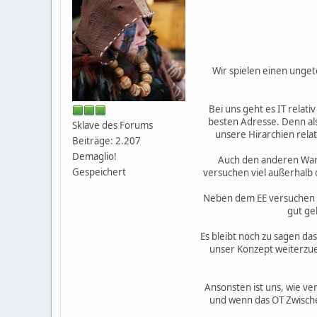
Wir spielen einen ungete
Bei uns geht es IT relati
besten Adresse. Denn al
Sklave des Forums
unsere Hirarchien rela
Beiträge: 2.207
Demaglio!
Auch den anderen Warb
Gespeichert
versuchen viel außerhalb d
Neben dem EE versuchen wi
gut ge
Es bleibt noch zu sagen da
unser Konzept weiterzue
Ansonsten ist uns, wie ve
und wenn das OT Zwische