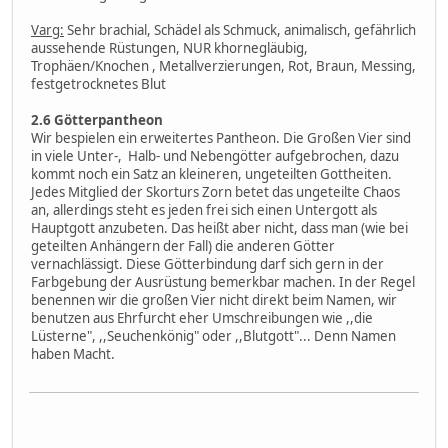
Varg:
Sehr brachial, Schädel als Schmuck, animalisch, gefährlich
aussehende Rüstungen, NUR khornegläubig,
Trophäen/Knochen , Metallverzierungen, Rot, Braun, Messing,
festgetrocknetes Blut
2.6 Götterpantheon
Wir bespielen ein erweitertes Pantheon. Die Großen Vier sind
in viele Unter-, Halb- und Nebengötter aufgebrochen, dazu
kommt noch ein Satz an kleineren, ungeteilten Gottheiten.
Jedes Mitglied der Skorturs Zorn betet das ungeteilte Chaos
an, allerdings steht es jeden frei sich einen Untergott als
Hauptgott anzubeten. Das heißt aber nicht, dass man (wie bei
geteilten Anhängern der Fall) die anderen Götter
vernachlässigt. Diese Götterbindung darf sich gern in der
Farbgebung der Ausrüstung bemerkbar machen. In der Regel
benennen wir die großen Vier nicht direkt beim Namen, wir
benutzen aus Ehrfurcht eher Umschreibungen wie ,,die
Lüsterne", ,,Seuchenkönig" oder ,,Blutgott"... Denn Namen
haben Macht.