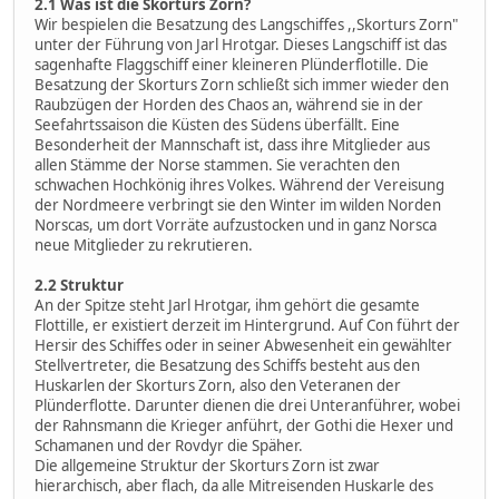
2.1 Was ist die Skorturs Zorn?
Wir bespielen die Besatzung des Langschiffes ,,Skorturs Zorn"
unter der Führung von Jarl Hrotgar. Dieses Langschiff ist das
sagenhafte Flaggschiff einer kleineren Plünderflotille. Die
Besatzung der Skorturs Zorn schließt sich immer wieder den
Raubzügen der Horden des Chaos an, während sie in der
Seefahrtssaison die Küsten des Südens überfällt. Eine
Besonderheit der Mannschaft ist, dass ihre Mitglieder aus
allen Stämme der Norse stammen. Sie verachten den
schwachen Hochkönig ihres Volkes. Während der Vereisung
der Nordmeere verbringt sie den Winter im wilden Norden
Norscas, um dort Vorräte aufzustocken und in ganz Norsca
neue Mitglieder zu rekrutieren.
2.2 Struktur
An der Spitze steht Jarl Hrotgar, ihm gehört die gesamte
Flottille, er existiert derzeit im Hintergrund. Auf Con führt der
Hersir des Schiffes oder in seiner Abwesenheit ein gewählter
Stellvertreter, die Besatzung des Schiffs besteht aus den
Huskarlen der Skorturs Zorn, also den Veteranen der
Plünderflotte. Darunter dienen die drei Unteranführer, wobei
der Rahnsmann die Krieger anführt, der Gothi die Hexer und
Schamanen und der Rovdyr die Späher.
Die allgemeine Struktur der Skorturs Zorn ist zwar
hierarchisch, aber flach, da alle Mitreisenden Huskarle des