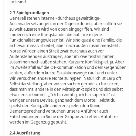
Jarls sind.
2.3 Spielgrundlagen
Generell stehen interne –durchaus gewalttätige-
Auseinadersetzungen an der Tagesordnung, aber sollten sie
zu weit ausarten wird von oben eingegriffen. Wir sind
immernoch eine Kriegsbande, die auf ihre eigene
Funktionalität angewiesen ist. Wir sind quasi eine Familie, die
sich zwar massiv streitet, aber nach außen zusammensteht.
Norse würden einen Streit zwar durchaus auch vor
Außenstehenden austragen, aber im Zweifelsfall immer
zusammen nach außen stehen. Kurzum: Konfliktspiel, ja. Aber
im Zweifelsfall auf die OT-Kommunikation und dein Gegenüber
achten, außerdem kurze Eskalationswege rauf und runter.
Wir versuchen andere Norse zu hypen. Natürlich ist Larp oft
Selbstdarstellung, aber wir versuchen gerade zu forcieren,
dass man mal andere in den Mittelpunkt spielt und sich selbst
etwas zurücknimmt. ,,Ich bin wichtig, ich bin supertoll" ist
weniger unsere Devise, ganz nach dem Motte: ,,Nicht du
spielst den König, alle anderen spielen den König."
Dementsprechend versuchen unsere Anführer auch
Entscheidungen im Sinne der Gruppe zu treffen. Anführer
werden im Gegenzug gepusht.
2.4 Ausrüstung