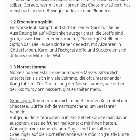
selber. Gerade, wer mit den Horden des Chaos marschiert, hat
meist noch andere Beweggründe als reine Plünderei.
1.2 Erscheinungsbild
Ein Norse lebt, kämpft und stirbt in seiner Garnitur. Seine
Ausrüstung ist auf Nützlichkeit ausgerichtet, die Stoffe sind
grob, es wird viel Leder verarbeitet, Plündergut stellt eine
Option dar. Die Farben sind eher gedeckt, mit Akzenten in
Götterfarben. Karo- und Fischgratstoffe und Stickereien sind
definitiv ein Mittel der Wahl.
1.3 Norsestämme
Norse sind keinesfalls eine homogene Masse. Tatsächlich
unterteilen sie sich in viele Stämme, die oft untereinander
Krieg führen. Zur Darstellung der Norsestämme, wie es bei
der Skorturs Zorn passiert, gibt es später mehr.
Graelinger:
Kommen vom nicht eingefrorenen Küstenteil der
Chaossee. Dürfte sich dementsprechend um Seefahrer
handeln.
Aufgrund der Elfenruinen in ihrem Gebiet könnte man davon
ausgehen, dass sie früher mal Kontakt mit ihnen hatten.
Womöglich vertrieben haben. Sogar ein Überfall der
Graelinger auf die Hochelfenlande wäre möglich (relativ kurze
Distanz).