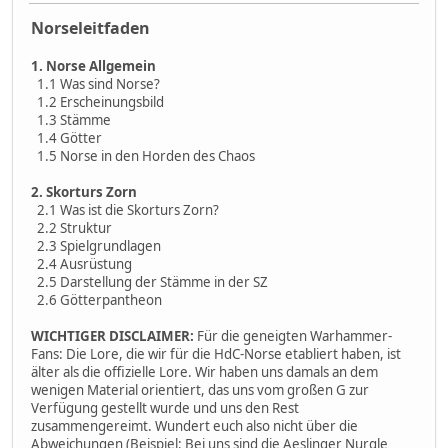
Norseleitfaden
1. Norse Allgemein
1.1 Was sind Norse?
1.2 Erscheinungsbild
1.3 Stämme
1.4 Götter
1.5 Norse in den Horden des Chaos
2. Skorturs Zorn
2.1 Was ist die Skorturs Zorn?
2.2 Struktur
2.3 Spielgrundlagen
2.4 Ausrüstung
2.5 Darstellung der Stämme in der SZ
2.6 Götterpantheon
WICHTIGER DISCLAIMER:
Für die geneigten Warhammer-
Fans: Die Lore, die wir für die HdC-Norse etabliert haben, ist
älter als die offizielle Lore. Wir haben uns damals an dem
wenigen Material orientiert, das uns vom großen G zur
Verfügung gestellt wurde und uns den Rest
zusammengereimt. Wundert euch also nicht über die
Abweichungen (Beispiel: Bei uns sind die Aeslinger Nurgle