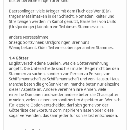
Küstenbereiche eingefroren sind
Baersonlinger:
viele Krieger mit dem Fluch des Wer (Bär),
tragen Metallmasken in der Schlacht, Nomaden, Reiter und
Streitwagen werden im Kampf genutzt, Bärserker von Urslo
(Ursfjordinger) könnten ein Teil dieses Stammes sein.
andere Norsestämme:
Snaegr, Sortsvinaer, Ursfjordinger, Brennuns
Wenig bekannt. Oder Teil eines oben genannten Stammes.
1.4 Götter
Es gibt verschiedene Quellen, was die Götterverehrung
angeht. Die Unterschiede sind hier in aller Regel nicht bei den
Stämmen zu suchen, sondern von Person zu Person, von
Schiffsmannschaft zu Schiffsmannschaft und von Haus zu Haus.
Manche beten die großen vier an, manche beten nur einzelne
dieser Aspekte an. Andere verehren ihre Ahnen, viele
einzelne Dämonen und wieder andere beten die Chaosgötter
in vielen, vielen kleinen personifizierten Aspekten an. Wer sich
für letztere Option entscheidet, darf sich gerne von der
Götterliste der Skorturs Zorn inspirieren lassen oder diese
sogar verwenden, das kann jeder für sich selbst entscheiden.