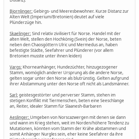
Bjornlinger:
Gebirgs- und Meeresbewohner. Kurze Distanz zur
Alten Welt (Imperium/Bretonien) deutet auf viele
Plünderzüge hin.
Skaelinger:
Sind relativ zivilisiert für Norse. Handel mit der
alten Welt, stellen den Hochkönig (Svein) der Norse, beten
neben den Chaosgöttern Ulric und Mermedus an, haben
befestigte Städte, Seefahrer und Plünderer (vor allem
Bretonien musste unter ihnen leiden)
Vargs:
Khorneanhänger, Hundezüchter, hinzugezogener
Stamm, womöglich anderer Ursprung als die andere Norse,
gelten sogar unter den Norse als blutrünstig. Gelten aufgrund
ihrer Abstammung unter den Norse oft nicht als Landsmänner.
Sarl:
geistesgestörter und perverser Stamm, stehen im
stetigen Konflikt mit Tiermenschen, beten eine Seeschlange
an, Reiter, idealer Stamm für Slaanesh-Barbaren
Aeslinger:
Umgeben von Norscazwergen mit denen sie dann
und wann im Krieg stehen, weit im Norden/höhere Tendenz zu
Mutationen, könnten vom Stamm der Krähe abstammen und
somit Anhänger Nurgles sein, eher keine Seefahrer da ihre