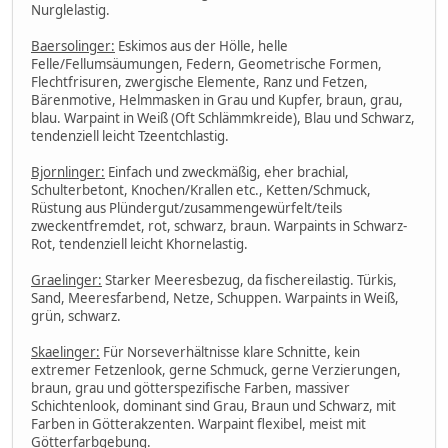
Nurglelastig.
Baersolinger:
Eskimos aus der Hölle, helle
Felle/Fellumsäumungen, Federn, Geometrische Formen,
Flechtfrisuren, zwergische Elemente, Ranz und Fetzen,
Bärenmotive, Helmmasken in Grau und Kupfer, braun, grau,
blau. Warpaint in Weiß (Oft Schlämmkreide), Blau und Schwarz,
tendenziell leicht Tzeentchlastig.
Bjornlinger:
Einfach und zweckmäßig, eher brachial,
Schulterbetont, Knochen/Krallen etc., Ketten/Schmuck,
Rüstung aus Plündergut/zusammengewürfelt/teils
zweckentfremdet, rot, schwarz, braun. Warpaints in Schwarz-
Rot, tendenziell leicht Khornelastig.
Graelinger:
Starker Meeresbezug, da fischereilastig. Türkis,
Sand, Meeresfarbend, Netze, Schuppen. Warpaints in Weiß,
grün, schwarz.
Skaelinger:
Für Norseverhältnisse klare Schnitte, kein
extremer Fetzenlook, gerne Schmuck, gerne Verzierungen,
braun, grau und götterspezifische Farben, massiver
Schichtenlook, dominant sind Grau, Braun und Schwarz, mit
Farben in Götterakzenten. Warpaint flexibel, meist mit
Götterfarbgebung.