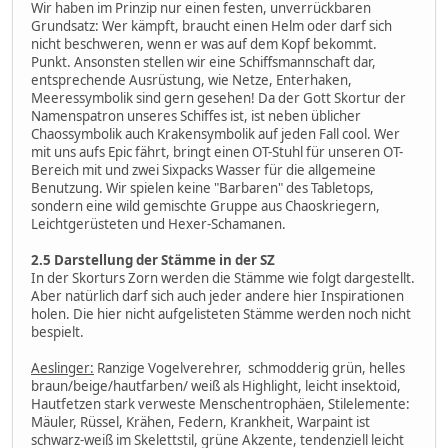
Wir haben im Prinzip nur einen festen, unverrückbaren
Grundsatz: Wer kämpft, braucht einen Helm oder darf sich
nicht beschweren, wenn er was auf dem Kopf bekommt.
Punkt. Ansonsten stellen wir eine Schiffsmannschaft dar,
entsprechende Ausrüstung, wie Netze, Enterhaken,
Meeressymbolik sind gern gesehen! Da der Gott Skortur der
Namenspatron unseres Schiffes ist, ist neben üblicher
Chaossymbolik auch Krakensymbolik auf jeden Fall cool. Wer
mit uns aufs Epic fährt, bringt einen OT-Stuhl für unseren OT-
Bereich mit und zwei Sixpacks Wasser für die allgemeine
Benutzung. Wir spielen keine "Barbaren" des Tabletops,
sondern eine wild gemischte Gruppe aus Chaoskriegern,
Leichtgerüsteten und Hexer-Schamanen.
2.5 Darstellung der Stämme in der SZ
In der Skorturs Zorn werden die Stämme wie folgt dargestellt.
Aber natürlich darf sich auch jeder andere hier Inspirationen
holen. Die hier nicht aufgelisteten Stämme werden noch nicht
bespielt.
Aeslinger:
Ranzige Vogelverehrer, schmodderig grün, helles
braun/beige/hautfarben/ weiß als Highlight, leicht insektoid,
Hautfetzen stark verweste Menschentrophäen, Stilelemente:
Mäuler, Rüssel, Krähen, Federn, Krankheit, Warpaint ist
schwarz-weiß im Skelettstil, grüne Akzente, tendenziell leicht