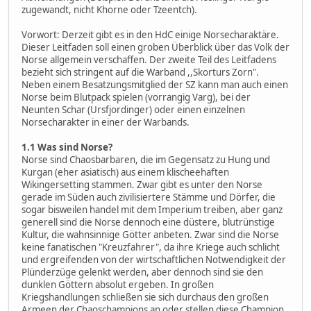
zugewandt, nicht Khorne oder Tzeentch).
Vorwort: Derzeit gibt es in den HdC einige Norsecharaktäre.
Dieser Leitfaden soll einen groben Überblick über das Volk der
Norse allgemein verschaffen. Der zweite Teil des Leitfadens
bezieht sich stringent auf die Warband ,,Skorturs Zorn".
Neben einem Besatzungsmitglied der SZ kann man auch einen
Norse beim Blutpack spielen (vorrangig Varg), bei der
Neunten Schar (Ursfjordinger) oder einen einzelnen
Norsecharakter in einer der Warbands.
1.1 Was sind Norse?
Norse sind Chaosbarbaren, die im Gegensatz zu Hung und
Kurgan (eher asiatisch) aus einem klischeehaften
Wikingersetting stammen. Zwar gibt es unter den Norse
gerade im Süden auch zivilisiertere Stämme und Dörfer, die
sogar bisweilen handel mit dem Imperium treiben, aber ganz
generell sind die Norse dennoch eine düstere, blutrünstige
Kultur, die wahnsinnige Götter anbeten. Zwar sind die Norse
keine fanatischen "Kreuzfahrer", da ihre Kriege auch schlicht
und ergreifenden von der wirtschaftlichen Notwendigkeit der
Plünderzüge gelenkt werden, aber dennoch sind sie den
dunklen Göttern absolut ergeben. In großen
Kriegshandlungen schließen sie sich durchaus den großen
Armeen der Chaoschampions an oder stellen diese Champion