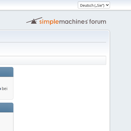
o
bei