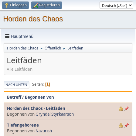
Einloggen
Registrieren
Horden des Chaos
Hauptmenü
Horden des Chaos
Öffentlich
Leitfäden
►
►
Leitfäden
Alle Leitfäden
Seiten
1
NACH UNTEN
Betreff
/
Begonnen von
Horden des Chaos - Leitfaden
Begonnen von
Gryndal Styrkaarson
Tiefengeborene
Begonnen von
Nazurish