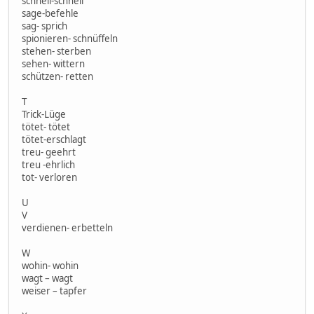
schnell-schnell
sage-befehle
sag- sprich
spionieren- schnüffeln
stehen- sterben
sehen- wittern
schützen- retten
T
Trick-Lüge
tötet- tötet
tötet-erschlagt
treu- geehrt
treu -ehrlich
tot- verloren
U
V
verdienen- erbetteln
W
wohin- wohin
wagt – wagt
weiser – tapfer