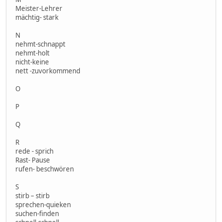
Meister-Lehrer
mächtig- stark
N
nehmt-schnappt
nehmt-holt
nicht-keine
nett -zuvorkommend
O
P
Q
R
rede - sprich
Rast- Pause
rufen- beschwören
S
stirb – stirb
sprechen-quieken
suchen-finden