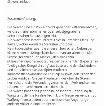
Skaven Leitfaden
Zusammenfassung:
Die Skaven sind ein Volk aufrecht gehender Rattenmenschen,
welches in übernommenen oder selbstgegrabenen
unterirdischen Behausungen lebt.
Die Skavengesellschaft unterteilt sich in unzählige Clans und
Kasten, wobei jeweils die Stärksten und/oder
Heimtückischsten über die anderen herrschen. Neben den
vielen niederen Kriegerklans kennt man vor allem den Klan
Skryre (Techniker und Magier), den Klan Eshin
(Assassinen/Spione/Saboteure), den Seuchenklan (Experten in
"biologischer Kriegsführung" aus Lustria und den Südlanden)
und den Züchterklan (Schöpfer mutierter
Kampfbestien/wahnsinnige Chirurgen) sowie den Orden der
zauberkundigen Grauen Propheten, der über die Skaven
herrscht, und die Verbindung zwischen dem Volk und seinem
Götzen, der Gehörnten Ratte darstellt.
Die Skaven haben seit jeher eine besondere Beziehung zu
Warpstein, den sie für ihre Technik und Magie verwenden, zu
Waffengift verarbeiten oder einsetzen, um Angehörige
anderer Völker zu korrumpieren.