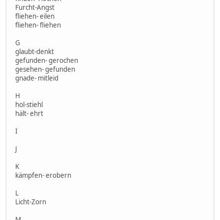
Furcht-Angst
fliehen- eilen
fliehen- fliehen
G
glaubt-denkt
gefunden- gerochen
gesehen- gefunden
gnade- mitleid
H
hol-stiehl
hält- ehrt
I
J
K
kämpfen- erobern
L
Licht-Zorn
M