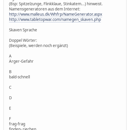
(Bsp: Spitzelzunge, Flinkklaue, Stinkatem...) hinweist.
Namensgeneratoren aus dem Internet:
http://www.malleus.dk/Whfrp/NameGenerator.aspx
http://www.tabletopwar.com/namegen_skaven.php
Skaven Sprache
Doppel Wörter:
(Beispiele, werden noch ergänzt)
A
Ärger-Gefahr
B
bald-schnell
C
D
E
F
frag-frag
finden- riechen