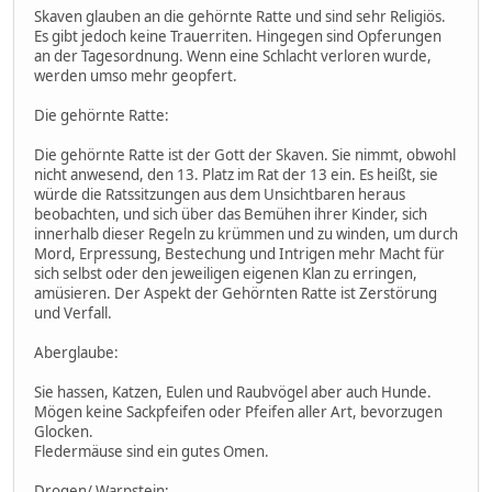
Skaven glauben an die gehörnte Ratte und sind sehr Religiös.
Es gibt jedoch keine Trauerriten. Hingegen sind Opferungen
an der Tagesordnung. Wenn eine Schlacht verloren wurde,
werden umso mehr geopfert.
Die gehörnte Ratte:
Die gehörnte Ratte ist der Gott der Skaven. Sie nimmt, obwohl
nicht anwesend, den 13. Platz im Rat der 13 ein. Es heißt, sie
würde die Ratssitzungen aus dem Unsichtbaren heraus
beobachten, und sich über das Bemühen ihrer Kinder, sich
innerhalb dieser Regeln zu krümmen und zu winden, um durch
Mord, Erpressung, Bestechung und Intrigen mehr Macht für
sich selbst oder den jeweiligen eigenen Klan zu erringen,
amüsieren. Der Aspekt der Gehörnten Ratte ist Zerstörung
und Verfall.
Aberglaube:
Sie hassen, Katzen, Eulen und Raubvögel aber auch Hunde.
Mögen keine Sackpfeifen oder Pfeifen aller Art, bevorzugen
Glocken.
Fledermäuse sind ein gutes Omen.
Drogen/ Warpstein: