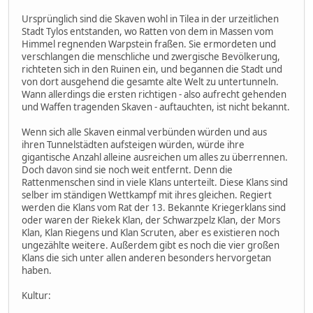
Ursprünglich sind die Skaven wohl in Tilea in der urzeitlichen
Stadt Tylos entstanden, wo Ratten von dem in Massen vom
Himmel regnenden Warpstein fraßen. Sie ermordeten und
verschlangen die menschliche und zwergische Bevölkerung,
richteten sich in den Ruinen ein, und begannen die Stadt und
von dort ausgehend die gesamte alte Welt zu untertunneln.
Wann allerdings die ersten richtigen - also aufrecht gehenden
und Waffen tragenden Skaven - auftauchten, ist nicht bekannt.
Wenn sich alle Skaven einmal verbünden würden und aus
ihren Tunnelstädten aufsteigen würden, würde ihre
gigantische Anzahl alleine ausreichen um alles zu überrennen.
Doch davon sind sie noch weit entfernt. Denn die
Rattenmenschen sind in viele Klans unterteilt. Diese Klans sind
selber im ständigen Wettkampf mit ihres gleichen. Regiert
werden die Klans vom Rat der 13. Bekannte Kriegerklans sind
oder waren der Riekek Klan, der Schwarzpelz Klan, der Mors
Klan, Klan Riegens und Klan Scruten, aber es existieren noch
ungezählte weitere. Außerdem gibt es noch die vier großen
Klans die sich unter allen anderen besonders hervorgetan
haben.
Kultur: