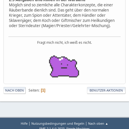
Möglich sind so ziemliche alle Charakterkonzepte, die einer
Räuberbande dienlich sind. Das geht über den normalen
Krieger, zum Spion oder Attentäter, dem Händler oder
Sklavenjäger, dem Koch oder Giftmischer zum Heilkundigen
oder Sterndeuter (Magier/Priester/Gelehrter-Mischung).
Fragt mich nicht, ich weiß es nicht.
Seiten
1
NACH OBEN
BENUTZER-AKTIONEN
|
|
Hilfe
Nutzungsbedingungen und Regeln
Nach oben ▲
,
SMF 2.1.4 © 2023
Simple Machines