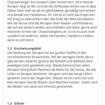
Chaosanhänger korrumpiert oder konvertiert. Ihre Heimat
Akrapor liegt an der Grenze des Einflussbereiches von Arabia.
Daher kann man sie als vergleichsweise gemäßigt betrachten
und weitab von Fanatismus. Ihr Ziel ist es nicht das Imperium
mit Krieg zu überziehen oder das Ende der Welt einzuläuten.
Wie die Norse sind die Akrapori eher Räuber und Plünderer,
die sich bereichern wollen und schließen sich dafür gerne auch
mal einer Armee der Chaoschampions an. So ist es auch nicht
unüblich mit anderen, selbst mit Feinden, Handel zu treiben,
wenn es sich lohnt.
1.2 Erscheinungsbild
Die Kleidung der Akrapori ist aus groben Stoffen in den
verschiedensten Brauntönen. Mit der wenigen Farbe die es
gibt werden Akzente gesetzt die farblich und stilistisch dem
jeweiligen Gott gewidmet sind. Wiederkehrend bei vielen
Akrapori sind jedoch Flammen als Motiv für die Sonne, die das
Leben in Akrapor bestimmt. Akrapori sind das karge Leben
gewöhnt und in der Regel arm. Wasser ist ein rares Gut und
kein Akrapori würde Wasser zum Waschen nutzen. Daher sind
die Kleider von Sand und Schmutz gezeichnet.
1.3 Götter