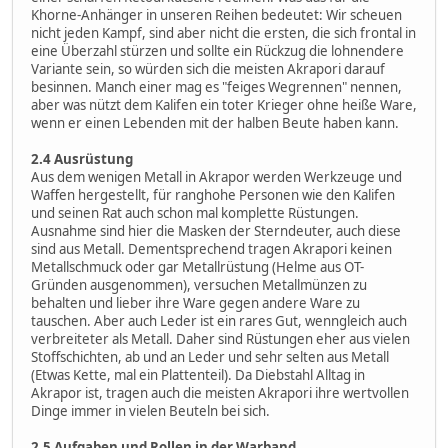
Khorne-Anhänger in unseren Reihen bedeutet: Wir scheuen
nicht jeden Kampf, sind aber nicht die ersten, die sich frontal in
eine Überzahl stürzen und sollte ein Rückzug die lohnendere
Variante sein, so würden sich die meisten Akrapori darauf
besinnen. Manch einer mag es "feiges Wegrennen" nennen,
aber was nützt dem Kalifen ein toter Krieger ohne heiße Ware,
wenn er einen Lebenden mit der halben Beute haben kann.
2.4 Ausrüstung
Aus dem wenigen Metall in Akrapor werden Werkzeuge und
Waffen hergestellt, für ranghohe Personen wie den Kalifen
und seinen Rat auch schon mal komplette Rüstungen.
Ausnahme sind hier die Masken der Sterndeuter, auch diese
sind aus Metall. Dementsprechend tragen Akrapori keinen
Metallschmuck oder gar Metallrüstung (Helme aus OT-
Gründen ausgenommen), versuchen Metallmünzen zu
behalten und lieber ihre Ware gegen andere Ware zu
tauschen. Aber auch Leder ist ein rares Gut, wenngleich auch
verbreiteter als Metall. Daher sind Rüstungen eher aus vielen
Stoffschichten, ab und an Leder und sehr selten aus Metall
(Etwas Kette, mal ein Plattenteil). Da Diebstahl Alltag in
Akrapor ist, tragen auch die meisten Akrapori ihre wertvollen
Dinge immer in vielen Beuteln bei sich.
2.5 Aufgaben und Rollen in der Warband