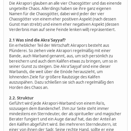
Die Akrapori glauben an alle vier Chaosgötter und das einende
ungeteilte Chaos. Allerdings haben sie ihre ganz eigenen
Namen für die Chaosgötter, dabei wird jeder der vier
Chaosgötter von einem eher positiven Aspekt (nach dessen
Gunst man strebt) und einem eher negativen Aspekt (dessen
Verderbnis man auf seine Feinde lenken will) repräsentiert.
2.1 Was sind die Akra'Sayyaf?
Ein erheblicher Teil der Wirtschaft Akrapors besteht aus
Plünderei. So ziehen viele Akrapori regelmäßig mit einer
Bande, auch Warband genannt, aus, um sich persönlich zu
bereichern und auch dem Kalifen etwas zu bringen, um so in
seiner Gunst zu steigen. Die Akra'Sayyaf sind eine dieser
Warbands, die weit über die Einöde herauszieht, um
lohnenden Ziele für größere Raubzüge des Kalifen
auszuspähen. Dazu schließen sie sich auch regelmäßig den
Horden des Chaos an.
2.2. Struktur
Geführt wird jede Akrapori-Warband von einem Ra'is,
sozusagen dem Bandenchef. Ihm zur Seite steht immer
mindestens ein Sterndeuter, der als spiritueller und magischer
Berater fungiert und ein Auge darauf hat, das der Anteil an
den Kalifen abgeführt wird. Bei mehreren Sterndeutern, ist
einer von ihnen der Sadr. Seine rechte Hand, sollte er eine