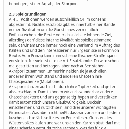
benötigen, ist der Agrab, der Skorpion.
2.3 Spielgrundlagen
Alle IT Positionen werden ausschließlich OT im Konsens
abgestimmt. Nichtsdestotrotz gibt es innerhalb einer Bande
immer Rivalitäten um die Gunst eines vermeintlich
Einflussreichen, die Beute oder das nächste lohnende Ziel,
allerdings darf diese interne Rivalität nie spielbestimmend
sein, da wir am Ende immer noch eine Warband im Auftrag des
Kalifen sind und den interessieren nur Ergebnisse in Form von
Beute. Vom Prinzip kann man sich eine Klischee-Straßengang
vorstellen, für viele ist es eine Art Ersatzfamilie. Da wird schon
mal gestritten und betrogen, aber nach außen stehen
Akrapori zusammen. Immerhin neiden sie ja auch allen
anderen ihren Wohlstand und anderen Chaoten ihre
Chaosgeschenke (Mutationen).
Akrapori glänzen auch nicht durch ihre Tapferkeit und gelten
als verschlagen. Damit können wir auch wunderbar andere
Chaoscharaktere und uns gegenseitig hypen und verstärken
damit automatisch unsere Glaubwürdigkeit. Buckeln,
einschleimen und nützlich sein, sind drei unserer wichtigsten
Grundsätze. Was aber nicht heißt, dass wir vor allen und jedem
kuschen, schließlich sollte es am Ende alles zu Gunsten des
Wüstenvolkes laufen und wer uns an den Karren pisst, darf mit
einer scharfen Retourkutsche rechnen. Was das für die