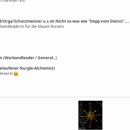
h mal eben vor:
ad/Orga/Schatzmeister u.s.w) Nicht so was wie "Depp vom Dienst"....
rbandleaderin für die Klauen Runans
n (Warbandleader / General..)
gelaufener Nurgle-Alchemist)
 Hexerin