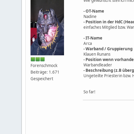
Wie gewünscht stell ich mic
- OT-Name
Nadine
- Position in der HdC (He
einfaches Mitglied bzw. Wa
- IT-Name
Arca
- Warband / Gruppierung
Klauen Runans
- Position wenn vorhande
Warbandleader
Forenschmock
- Beschreibung (z.B über
Beiträge: 1.671
Ungeteilte Priesterin bzw.
Gespeichert
So far!