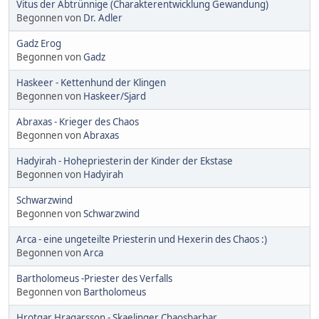
Vitus der Abtrünnige (Charakterentwicklung Gewandung)
Begonnen von
Dr. Adler
Gadz Erog
Begonnen von
Gadz
Haskeer - Kettenhund der Klingen
Begonnen von
Haskeer/Sjard
Abraxas - Krieger des Chaos
Begonnen von
Abraxas
Hadyirah - Hohepriesterin der Kinder der Ekstase
Begonnen von
Hadyirah
Schwarzwind
Begonnen von
Schwarzwind
Arca - eine ungeteilte Priesterin und Hexerin des Chaos :)
Begonnen von
Arca
Bartholomeus -Priester des Verfalls
Begonnen von
Bartholomeus
Hrotgar Hragarsson - Skaelinger Chaosbarbar