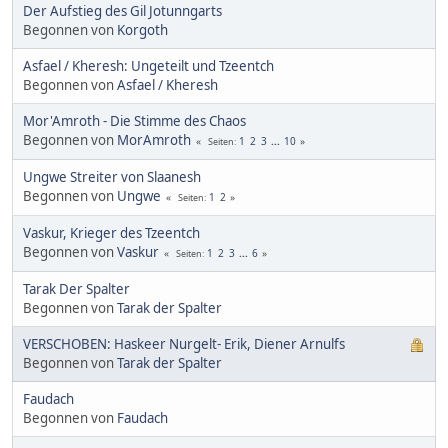
Der Aufstieg des Gil Jotunngarts
Begonnen von
Korgoth
Asfael / Kheresh: Ungeteilt und Tzeentch
Begonnen von
Asfael / Kheresh
Mor'Amroth - Die Stimme des Chaos
Begonnen von
MorAmroth
1
2
3
...
10
Seiten
Ungwe Streiter von Slaanesh
Begonnen von
Ungwe
1
2
Seiten
Vaskur, Krieger des Tzeentch
Begonnen von
Vaskur
1
2
3
...
6
Seiten
Tarak Der Spalter
Begonnen von
Tarak der Spalter
VERSCHOBEN: Haskeer Nurgelt- Erik, Diener Arnulfs
Begonnen von
Tarak der Spalter
Faudach
Begonnen von
Faudach