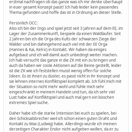
erstmal nachfragen ob das ganze was ich mir denke überhaupt
in euer gesamt Konzept passt! Ich hab leider kein passendes
Thema gefunden und hoffe das ist in Ordnung an dieser Stelle.
Persönlich OCC:
Also ich bin der Ingo und spiel jetzt seit 3 Jahren auf dem EE, im
Lager der Zusammenkunft, bespiele da einen Waldläufer. Seit
2 Jahren bin ich die Orga des Kults der schwarzen Ziege der
Wälder und bin dahingehend auch viel mit der EE Orga
(Hannes & Kai, Kelric) in Kontakt. Wir haben da einiges
aufgebaut und ich will damit auch unbedingt weiter machen.
Ich hab versucht das ganze in die ZK mit ein zu bringen und
auch da haben wir coole Aktionen auf die Beine gestellt, leider
ist die ZK wie ich feststellen musst wenig offen für solche
Ideen. Es ist ihnen zu düster, es passt nicht in ihr Konzept und
sie lehnen internes Konfliktspiel komplett ab. Ich fühl mich mit
der Situation so nicht mehr wohl und fühle mich sehr
eingeschränkt in meinem Handeln und tun, da ich sehr viel
Lust habe auf Konfliktspiel und auch mal gern ein bisschen
extremes Spiel suche.
Daher habe ich die starke Intension bei euch zu spielen, bei
den Schicksalsbrecher weil ich schon einen guten Draht und
Kontakt zu Max (Ludwig) habe. Allerdings würde ich meinen
derzeitigen Charakter Endor nicht aufgeben wollen, da er zu