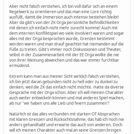
Aber nicht falsch verstehen, ich bin voll dafür sich an einem
Regelwerk zu orientieren und das man eine Lore richtig
ausfüllt, damit die Immersion auch intensiv bestehen bleibt!
Aber da gibt's von der ZK Orga persönliche Befindlichkeiten
mit denen ich einfach nicht mehr zurecht komme! Auch mit
dem internen Konfliktspiel wo viele involviert waren und sogar
alles mit der Orga besprochen wurde, Grenzen bestimmt
worden waren und man drauf geachtet hat niemanden auf die
Füße zu treten. Gibt's immer noch Diskussionen und Theater,
selbst in der Zusammenarbeit mit der EE Orga wollte die nie
von ihrer Meinung abweichen und das war immer furchtbar
ermüdend.
Extrem kann man aus meiner Sicht wirklich falsch verstehen,
ich bin jetzt daran gebunden nicht zu hell oder zu dunkel zu
denken, weil die ZK das einfach nicht möchte. Hatte da diverse
Gespräche mit der Orga schon. Aber ich will meinen Charakter
auch weiter entwickeln können und mal anderes Spiel machen,
als nur "wir haben uns alle Lieb und feiern zusammen"!
Natürlich ist das alles verbunden mit starken OT Absprachen
mit klaren Grenzen und Rücksichtsnahme, das hab ich noch nie
anders gehandhabt und erwarte das auch von anderen. Doch
will ich meinen Charakter auch mal an seine Grenzen bringen