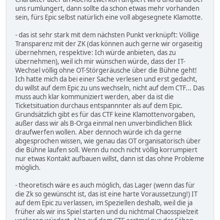
uns rumlungert, dann sollte da schon etwas mehr vorhanden
sein, fürs Epic selbst natürlich eine voll abgesegnete Klamotte.
- das ist sehr stark mit dem nächsten Punkt verknüpft: Völlige
Transparenz mit der ZK (das können auch gerne wir orgaseitig
übernehmen, respektive: Ich würde anbieten, das zu
übernehmen), weil ich mir wünschen würde, dass der IT-
Wechsel völlig ohne OT-Störgeräusche über die Bühne geht!
Ich hatte mich da bei einer Sache verlesen und erst gedacht,
du willst auf dem Epic zu uns wechseln, nicht auf dem CTF... Das
muss auch klar kommuniziert werden, aber da ist die
Ticketsituation durchaus entspannnter als auf dem Epic.
Grundsätzlich gibt es für das CTF keine Klamottenvorgaben,
außer dass wir als B-Orga einmal nen unverbindlichen Blick
draufwerfen wollen. Aber dennoch würde ich da gerne
abgesprochen wissen, wie genau das OT organisatorisch über
die Bühne laufen soll. Wenn du noch nicht völlig korrumpiert
nur etwas Kontakt aufbauen willst, dann ist das ohne Probleme
möglich.
- theoretisch wäre es auch möglich, das Lager (wenn das für
die Zk so gewünscht ist, das ist eine harte Voraussetzung!) IT
auf dem Epic zu verlassen, im Speziellen deshalb, weil die ja
früher als wir ins Spiel starten und du nichtmal Chaosspielzeit