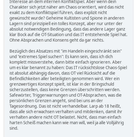
Interesse an dem internen Konfliktspiel. Aber wenn dein
Charakter sich jetzt näher am Chaos orientiert, wird das nicht
exakt zu dem Konfliktspiel führen, dass explizit nicht
gewünscht wurde? Geheime Kultisten und Spione in anderen
Lagern sind prinzipiell ein tolles Konzept, aber nur unter der
absolut notwendigen Bedingung, dass das andere Lager ganz
klar Bock auf die OT-Situation und das IT entstehende Spiel hat.
Ohne Absprachen und Konsens geht da gar nichts.
Bezüglich des Absatzes mit "im Handeln eingeschränkt sein"
und "extremes Spiel suchen": Es kann sein, dass ich dich
komplett missverstehe, dann bitte einfach ignorieren. Aber
um es klar benannt zu haben: Das IT rücksichtslose Chaos-Spiel
ist absolut abhängig davon, dass OT viel Rücksicht auf die
Befindlichkeiten aller beteiligten genommen wird. Wer ein
grenzwertiges Konzept spielt, ist klar in der Bringschuld
sicherzustellen, dass keine Grenzen überschritten werden.
Safewörter, Triggerwarnungen und OT-Absprachen, was die
persönlichen Grenzen angeht, sind bei uns an der
Tagesordnung. Das ist nicht verhandelbar. Larp ab 18 heißt,
dass alle sich erwachsen verhalten und mitdenken, damit ihr
verhalten andere nicht OT belastet. Nicht, dass man einfach
harten Scheiß machen kann wie man will, weil ja alle Volljährig
sind.