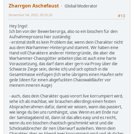
Zharrgon Aschefaust
Global Moderator
November 04, 2025, 09:20:26
#13
Hey Ingo!
Ich bin von der Bewerberorga, also so ein bisschen für den
Aufnahmeprozess hier zuständig:
- erstmal stellt es kein Problem dar, wenn dein Charakter nicht
aus dem Warhammer-Hintergrund stammt. Wir haben eine
Hand voll Charaktere anderer Hintergründe, die aber die
Warhammer-Chaosgötter anbeten (das ist auch eine harte
Voraussetzung, das darf dann aber gern via Proxy über die
Schwarze Ziege sein, denke ich) und sich optisch in die
Gesamtmasse einfügen (Ich sehe übrigens einen Haufen sehr
geile Ideen für einen abgefuckten Chaoswaldläufer vor
meinem inneren Auge)
- auch, dass dein Charakter quasi vorort live korrumpiert wird,
sehe ich als machbar, wir brauchen allerdings einen festen
Abspracherahmen dafür, damit wir wissen, wann das passiert,
wie lange du bei uns rumhängst, usw. Wenn es am Ende nur
der Samstagabend ist, dann ist das alles easy und es reicht,
wenn du ein bisschen chaotisch geschminkt wirst und die
Schicksalsbrecher dir nen Überwurf ausleihen. Wenn dein
Charakter aber an Abend zwei korrumpiert wird und ab da bei