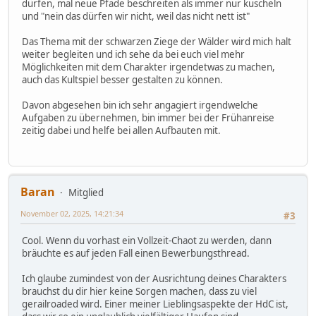
dürfen, mal neue Pfade beschreiten als immer nur kuscheln
und "nein das dürfen wir nicht, weil das nicht nett ist"
Das Thema mit der schwarzen Ziege der Wälder wird mich halt
weiter begleiten und ich sehe da bei euch viel mehr
Möglichkeiten mit dem Charakter irgendetwas zu machen,
auch das Kultspiel besser gestalten zu können.
Davon abgesehen bin ich sehr angagiert irgendwelche
Aufgaben zu übernehmen, bin immer bei der Frühanreise
zeitig dabei und helfe bei allen Aufbauten mit.
Baran
Mitglied
November 02, 2025, 14:21:34
#3
Cool. Wenn du vorhast ein Vollzeit-Chaot zu werden, dann
bräuchte es auf jeden Fall einen Bewerbungsthread.
Ich glaube zumindest von der Ausrichtung deines Charakters
brauchst du dir hier keine Sorgen machen, dass zu viel
gerailroaded wird. Einer meiner Lieblingsaspekte der HdC ist,