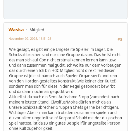
Waska
Mitglied
November 02, 2025, 16:51:25
#8
Wie gesagt, es gibt einige Ungeteilte Spieler im Lager. Die
Schicksalsbrecher sind nur eine Gruppe davon. Das heißt nicht
das man sich auf Con nicht erstmal kennen lernen kann usw.
und dann zusammen mal guckt. Ich wollte nur dem vorbeugen
das durch einen Ich bin HdC Mitglied nicht direkt Teil dieser
Gruppe ist (die ist nämlich auch Spieler Organisiert) und kein
von den Horden gestelltes Konstrukt (wie keiner der Kulte!)
sondern man sich für diese in der Regel gesondert bewirbt
und da dann nochmals geguckt wird.
Aktuell ist da auch ein Semi-Aufnahme Stopp (zumindest nach
meinem letzten Stand, Ciwolfus/Moira dürfen mich da als
unsere Schicksalsbrecher Gruppen Chefs gerne berichtigen).
Wichtiges Aber - man kann trotzdem zusammen spielen und
du vor allem ungeteilt sein! Korporal Schuld mit der du ja schon
Spiel hattest, ist da zB ein gutes Beispiel für ungeteilte Person
ohne Kult zugehörigkeit.