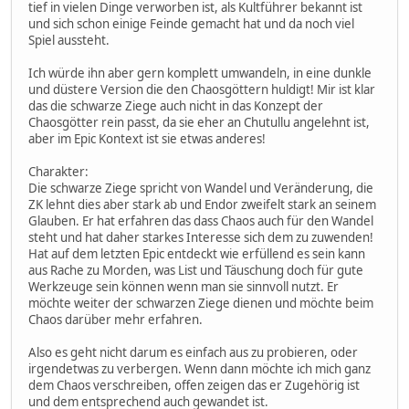
tief in vielen Dinge verworben ist, als Kultführer bekannt ist
und sich schon einige Feinde gemacht hat und da noch viel
Spiel aussteht.
Ich würde ihn aber gern komplett umwandeln, in eine dunkle
und düstere Version die den Chaosgöttern huldigt! Mir ist klar
das die schwarze Ziege auch nicht in das Konzept der
Chaosgötter rein passt, da sie eher an Chutullu angelehnt ist,
aber im Epic Kontext ist sie etwas anderes!
Charakter:
Die schwarze Ziege spricht von Wandel und Veränderung, die
ZK lehnt dies aber stark ab und Endor zweifelt stark an seinem
Glauben. Er hat erfahren das dass Chaos auch für den Wandel
steht und hat daher starkes Interesse sich dem zu zuwenden!
Hat auf dem letzten Epic entdeckt wie erfüllend es sein kann
aus Rache zu Morden, was List und Täuschung doch für gute
Werkzeuge sein können wenn man sie sinnvoll nutzt. Er
möchte weiter der schwarzen Ziege dienen und möchte beim
Chaos darüber mehr erfahren.
Also es geht nicht darum es einfach aus zu probieren, oder
irgendetwas zu verbergen. Wenn dann möchte ich mich ganz
dem Chaos verschreiben, offen zeigen das er Zugehörig ist
und dem entsprechend auch gewandet ist.