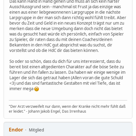
Das kann Hand in Hand gehen und muss an sich kein harter
Ausschlussgrund sein - manchmal ist Frust ja das einzige was
einen aus einer liebgewonnenen Larpgruppe in die nächste
Larpgruppe in der man sich dann richtig wohl fühlt treibt. Aber
bevor du Zeit und Geld in ein neues Konzept trägst nur um zu
merken dass die neue Umgebung dann doch nicht das bietet
was du gesucht hast würde ich persönlich, einfach von Spieler
zu Spieler, dir raten dass du mit deinen Coaches/deinen
Bekannten in den HdC gut absprichst was du suchst, dir
vorstellst und ob die HdC dir das bieten können.
So oder so schön, dass du dich für uns interessierst, dass du
bereit bist einen altgedienten Charakter auf die böse Seite zu
führen und ihn fallen zu lassen. Da haben wir einige wenige im
Lager die sich das getraut haben (Allen voran die gute Schuld
<3) und das sind fantastische Gestalten mit viel Tiefe, das ist
immer mega
"Der Arzt verzweifelt nur dann, wenn der Kranke nicht mehr fühlt daß
er leidet." - Johann Jakob Engel, Das Irrenhaus
Endor
Mitglied