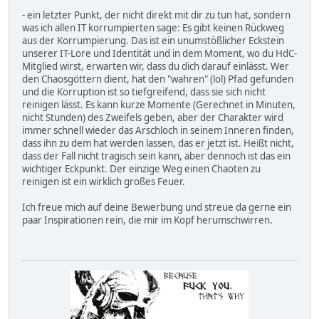
- ein letzter Punkt, der nicht direkt mit dir zu tun hat, sondern
was ich allen IT korrumpierten sage: Es gibt keinen Rückweg
aus der Korrumpierung. Das ist ein unumstößlicher Eckstein
unserer IT-Lore und Identität und in dem Moment, wo du HdC-
Mitglied wirst, erwarten wir, dass du dich darauf einlässt. Wer
den Chaosgöttern dient, hat den "wahren" (lol) Pfad gefunden
und die Korruption ist so tiefgreifend, dass sie sich nicht
reinigen lässt. Es kann kurze Momente (Gerechnet in Minuten,
nicht Stunden) des Zweifels geben, aber der Charakter wird
immer schnell wieder das Arschloch in seinem Inneren finden,
dass ihn zu dem hat werden lassen, das er jetzt ist. Heißt nicht,
dass der Fall nicht tragisch sein kann, aber dennoch ist das ein
wichtiger Eckpunkt. Der einzige Weg einen Chaoten zu
reinigen ist ein wirklich großes Feuer.
Ich freue mich auf deine Bewerbung und streue da gerne ein
paar Inspirationen rein, die mir im Kopf herumschwirren.