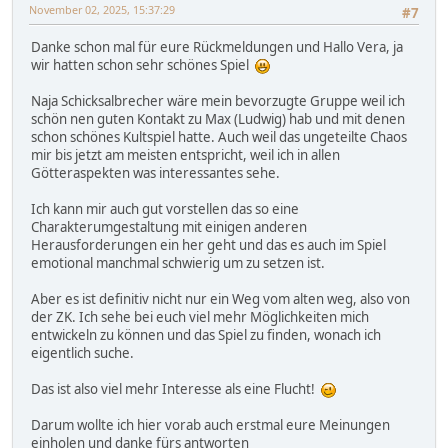
November 02, 2025, 15:37:29
#7
Danke schon mal für eure Rückmeldungen und Hallo Vera, ja
wir hatten schon sehr schönes Spiel
Naja Schicksalbrecher wäre mein bevorzugte Gruppe weil ich
schön nen guten Kontakt zu Max (Ludwig) hab und mit denen
schon schönes Kultspiel hatte. Auch weil das ungeteilte Chaos
mir bis jetzt am meisten entspricht, weil ich in allen
Götteraspekten was interessantes sehe.
Ich kann mir auch gut vorstellen das so eine
Charakterumgestaltung mit einigen anderen
Herausforderungen ein her geht und das es auch im Spiel
emotional manchmal schwierig um zu setzen ist.
Aber es ist definitiv nicht nur ein Weg vom alten weg, also von
der ZK. Ich sehe bei euch viel mehr Möglichkeiten mich
entwickeln zu können und das Spiel zu finden, wonach ich
eigentlich suche.
Das ist also viel mehr Interesse als eine Flucht!
Darum wollte ich hier vorab auch erstmal eure Meinungen
einholen und danke fürs antworten