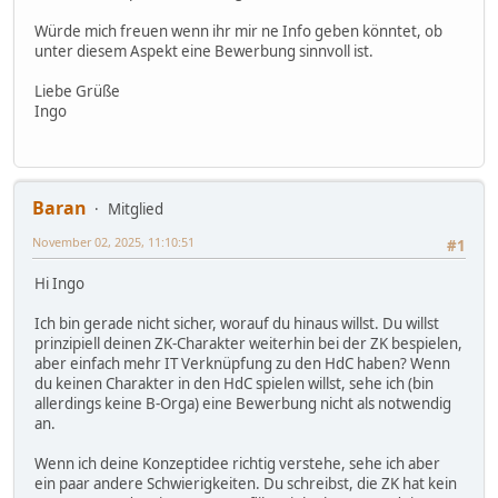
Würde mich freuen wenn ihr mir ne Info geben könntet, ob
unter diesem Aspekt eine Bewerbung sinnvoll ist.
Liebe Grüße
Ingo
Baran
Mitglied
November 02, 2025, 11:10:51
#1
Hi Ingo
Ich bin gerade nicht sicher, worauf du hinaus willst. Du willst
prinzipiell deinen ZK-Charakter weiterhin bei der ZK bespielen,
aber einfach mehr IT Verknüpfung zu den HdC haben? Wenn
du keinen Charakter in den HdC spielen willst, sehe ich (bin
allerdings keine B-Orga) eine Bewerbung nicht als notwendig
an.
Wenn ich deine Konzeptidee richtig verstehe, sehe ich aber
ein paar andere Schwierigkeiten. Du schreibst, die ZK hat kein