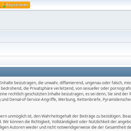
Registrieren
Inhalte beizutragen, die unwahr, diffamierend, ungenau oder falsch, mis
d, bedrohend, die Privatsphäre verletzend, von sexueller oder pornografi
ne rechtlich geschützten Inhalte beizutragen, es sei denn, Sie sind der 
 und Denial-of-Service-Angriffe, Werbung, Kettenbriefe, Pyramidensche
 unmöglich ist, den Wahrheitsgehalt der Beiträge zu bestätigen. Beachte
d. Wir können die Richtigkeit, Vollständigkeit oder Nützlichkeit der ange
eiligen Autoren wieder und nicht notwendigerweise die der Gesamtheit d