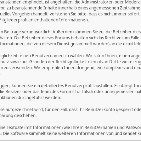
zu beanstanden empfindet, ist angehalten, die Administratoren oder Mod
or, zu beanstandende Inhalte innerhalb eines angemessenen Zeitrahmens 
uelles Vorgehen handelt, verstehen Sie bitte, dass es nicht immer sofort 
Mitgliederprofilen enthaltenen Informationen.
benen Beiträge verantwortlich. Außerdem stimmen Sie zu, die Betreiber 
halten. Die Betreiber dieses Forums behalten sich das Recht vor, im Falle
nformationen, die von diesem Dienst gesammelt wurden) an die ermitt
öglichkeit, einen Benutzernamen zu wählen. Wir raten Ihnen, einen an
hutz sowie aus Gründen der Rechtsgültigkeit niemals an Dritte weiterz
 zu verwenden. Wir empfehlen Ihnen dringend, ein komplexes und einzi
.
ggen, können Sie ein detailliertes Benutzerprofil ausfüllen. Es obliegt
 die Besitzer oder das Team des Forums für falsch oder unangemessen h
nktionen durchgeführt werden.
sse aufgezeichnet wird, für den Fall, dass Ihr Benutzerkonto gesperrt o
inbarung geschehen.
eine Textdatei mit Informationen (wie Ihrem Benutzernamen und Passwort
gen. Die Software sammelt keine weiteren Informationen von und sendet