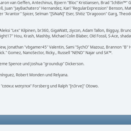
Aaron van Geffen, Antechinus, Bjoern "Bloc" Kristiansen, Brad "IchBin™"
tovell, Juan "JayBachatero" Hernandez, Karl "RegularExpression" Benson, 
er "Arantor" Spicer, Selman "[SiNaN]" Eser, Shitiz "Dragooon" Garg, Theod
Aleksi "Lex" Kilpinen, br360, GigaWatt, ziycon, Adam Tallon, Bigguy, Brun
ight17" Hou, Krash, Mashby, Michael Colin Blaber, Old Fossil, S-Ace, sh
lew, Jonathan "vbgamer45" Valentin, Sami "SychO" Mazouz, Brannon "B" H
Mick." Gomez, NanoSector, Ricky., Russell "NEND" Najar und SA™.
 Graeme Spence und Joshua "groundup" Dickerson.
omínguez, Robert Monden und Relyana.
us "cσσкιє мσηѕтєя" Forsberg und Ralph "[n3rve]" Otowo.