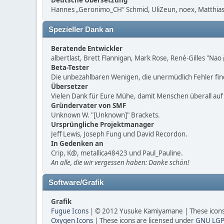
Deutsche Übersetzung
Hannes „Geronimo_CH“ Schmid, UliZeun, noex, Matthias1
Spezieller Dank an
Beratende Entwickler
albertlast, Brett Flannigan, Mark Rose, René-Gilles "Na
Beta-Tester
Die unbezahlbaren Wenigen, die unermüdlich Fehler fi
Übersetzer
Vielen Dank für Eure Mühe, damit Menschen überall au
Gründervater von SMF
Unknown W. "[Unknown]" Brackets.
Ursprüngliche Projektmanager
Jeff Lewis, Joseph Fung und David Recordon.
In Gedenken an
Crip, K@, metallica48423 und Paul_Pauline.
An alle, die wir vergessen haben: Danke schön!
Software/Grafik
Grafik
Fugue Icons
| © 2012 Yusuke Kamiyamane | These icons 
Oxygen Icons
| These icons are licensed under
GNU LGP