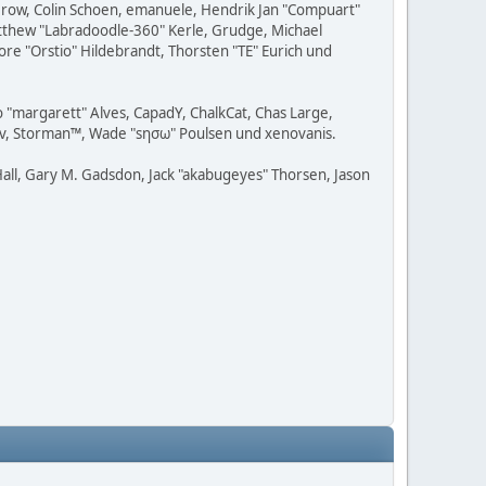
 Grow, Colin Schoen, emanuele, Hendrik Jan "Compuart"
Matthew "Labradoodle-360" Kerle, Grudge, Michael
ore "Orstio" Hildebrandt, Thorsten "TE" Eurich und
o "margarett" Alves, CapadY, ChalkCat, Chas Large,
adav, Storman™, Wade "sησω" Poulsen und xenovanis.
all, Gary M. Gadsdon, Jack "akabugeyes" Thorsen, Jason