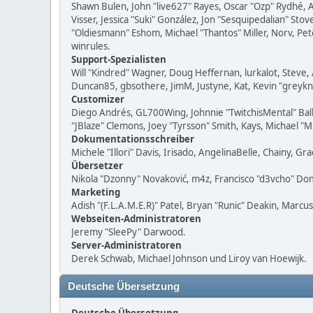
Shawn Bulen, John "live627" Rayes, Oscar "Ozp" Rydhé, 
Visser, Jessica "Suki" González, Jon "Sesquipedalian" S
"Oldiesmann" Eshom, Michael "Thantos" Miller, Norv, Pet
winrules.
Support-Spezialisten
Will "Kindred" Wagner, Doug Heffernan, lurkalot, Steve, 
Duncan85, gbsothere, JimM, Justyne, Kat, Kevin "greykn
Customizer
Diego Andrés, GL700Wing, Johnnie "TwitchisMental" Bal
"JBlaze" Clemons, Joey "Tyrsson" Smith, Kays, Michael "
Dokumentationsschreiber
Michele "Illori" Davis, Irisado, AngelinaBelle, Chainy,
Übersetzer
Nikola "Dzonny" Novaković, m4z, Francisco "d3vcho" D
Marketing
Adish "(F.L.A.M.E.R)" Patel, Bryan "Runic" Deakin, Marc
Webseiten-Administratoren
Jeremy "SleePy" Darwood.
Server-Administratoren
Derek Schwab, Michael Johnson und Liroy van Hoewijk.
Deutsche Übersetzung