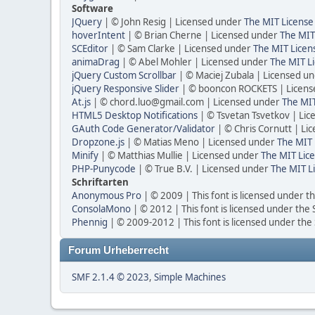
Software
JQuery
| © John Resig | Licensed under
The MIT License
hoverIntent
| © Brian Cherne | Licensed under
The MIT
SCEditor
| © Sam Clarke | Licensed under
The MIT Licen
animaDrag
| © Abel Mohler | Licensed under
The MIT Li
jQuery Custom Scrollbar
| © Maciej Zubala | Licensed u
jQuery Responsive Slider
| © booncon ROCKETS | Licen
At.js
| © chord.luo@gmail.com | Licensed under
The MIT
HTML5 Desktop Notifications
| © Tsvetan Tsvetkov | Li
GAuth Code Generator/Validator
| © Chris Cornutt | L
Dropzone.js
| © Matias Meno | Licensed under
The MIT 
Minify
| © Matthias Mullie | Licensed under
The MIT Lice
PHP-Punycode
| © True B.V. | Licensed under
The MIT L
Schriftarten
Anonymous Pro
| © 2009 | This font is licensed under t
ConsolaMono
| © 2012 | This font is licensed under the
Phennig
| © 2009-2012 | This font is licensed under the
Forum Urheberrecht
SMF 2.1.4 © 2023
,
Simple Machines