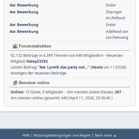
Aw: Bewerbung
Endor
Aw: Bewerbung
Zharrgon
Aschefaust
Aw: Bewerbung
Endor
Aw: Bewerbung
Adelheid von
Lerchensang
Forumstatistiken
92.132 Beiträge in 4.399 Themen von 648 Mitgliedern - Neuestes
Mitglied:
HaleyZ3292
Letzter Beitrag:
"
Aw: Lyreth das party out...
"
(
Heute
um 11:20:08)
Anzeigen der neuesten Beiträge
Benutzer online
Online:
15 Gäste, 0 Mitglieder - Am meisten online (heute):
207
-
Am meisten online (gesamt): 440 (April 11, 2026, 20:36:49 )
|
|
Hilfe
Nutzungsbedingungen und Regeln
Nach oben ▲