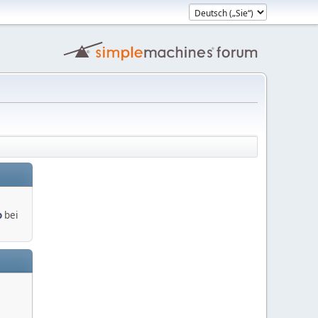
o
bei