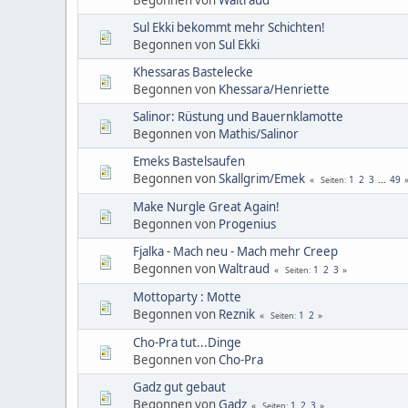
Sul Ekki bekommt mehr Schichten!
Begonnen von
Sul Ekki
Khessaras Bastelecke
Begonnen von
Khessara/Henriette
Salinor: Rüstung und Bauernklamotte
Begonnen von
Mathis/Salinor
Emeks Bastelsaufen
Begonnen von
Skallgrim/Emek
1
2
3
...
49
Seiten
Make Nurgle Great Again!
Begonnen von
Progenius
Fjalka - Mach neu - Mach mehr Creep
Begonnen von
Waltraud
1
2
3
Seiten
Mottoparty : Motte
Begonnen von
Reznik
1
2
Seiten
Cho-Pra tut...Dinge
Begonnen von
Cho-Pra
Gadz gut gebaut
Begonnen von
Gadz
1
2
3
Seiten