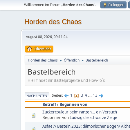
Willkommen im Forum „
Horden des Chaos
“.
Einloggen
Horden des Chaos
August 08, 2026, 09:11:24
Übersicht
Horden des Chaos
Öffentlich
Bastelbereich
►
►
Bastelbereich
Hier findet ihr Bastelprojekte und How-To´s
1
3
4
...
13
Seiten
2
NACH UNTEN
Betreff
/
Begonnen von
Zuckercouleur beim ranzen... ein Versuch
Begonnen von
Ludwig die schwarze Ziege
Asfael// Basteln 2023: dämonischer Bogen/ Alch