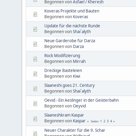
Begonnen von
Asfael / Kheresh
Koveras Projekte und Bauten
Begonnen von
Koveras
Update für die nächste Runde
Begonnen von
Shai´alyth
Neue Garderobe für Darza
Begonnen von
Darza
Rock Modifizierung
Begonnen von
Mirrah
Dreckige Basteleien
Begonnen von
Kiwi
Slaaneshi goes 21. Century
Begonnen von
Shai´alyth
Oevid - Ein Aeslinger in der Geisterbahn
Begonnen von
Oeyvid
Slaaneshkram Kaspar
Begonnen von
Kaspar
1
2
3
4
Seiten
Neuer Charakter für die 9. Schar
Begonnen von
Waltraud