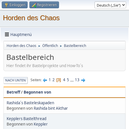
Einloggen
Registrieren
Horden des Chaos
Hauptmenü
Horden des Chaos
Öffentlich
Bastelbereich
►
►
Bastelbereich
Hier findet ihr Bastelprojekte und How-To´s
1
2
4
5
...
13
Seiten
3
NACH UNTEN
Betreff
/
Begonnen von
Rashida´s Basteleskapaden
Begonnen von
Rashida bint Akthar
Kepplers Bastelthread
Begonnen von
Keppler