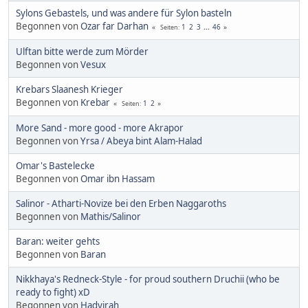
Sylons Gebastels, und was andere für Sylon basteln
Begonnen von
Ozar far Darhan
1
2
3
...
46
Seiten
Ulftan bitte werde zum Mörder
Begonnen von
Vesux
Krebars Slaanesh Krieger
Begonnen von
Krebar
1
2
Seiten
More Sand - more good - more Akrapor
Begonnen von
Yrsa / Abeya bint Alam-Halad
Omar's Bastelecke
Begonnen von
Omar ibn Hassam
Salinor - Atharti-Novize bei den Erben Naggaroths
Begonnen von
Mathis/Salinor
Baran: weiter gehts
Begonnen von
Baran
Nikkhaya's Redneck-Style - for proud southern Druchii (who be
ready to fight) xD
Begonnen von
Hadyirah