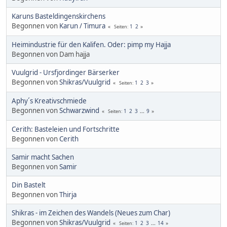
Karuns Basteldingenskirchens
Begonnen von
Karun / Timura
1
2
Seiten
Heimindustrie für den Kalifen. Oder: pimp my Hajja
Begonnen von Dam hajja
Vuulgrid - Ursfjordinger Bärserker
Begonnen von
Shikras/Vuulgrid
1
2
3
Seiten
Aphy´s Kreativschmiede
Begonnen von
Schwarzwind
1
2
3
...
9
Seiten
Cerith: Basteleien und Fortschritte
Begonnen von
Cerith
Samir macht Sachen
Begonnen von
Samir
Din Bastelt
Begonnen von
Thirja
Shikras - im Zeichen des Wandels (Neues zum Char)
Begonnen von
Shikras/Vuulgrid
1
2
3
...
14
Seiten