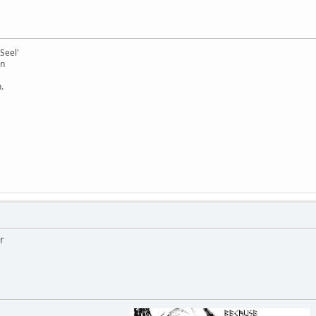
Seel'
en
.
r