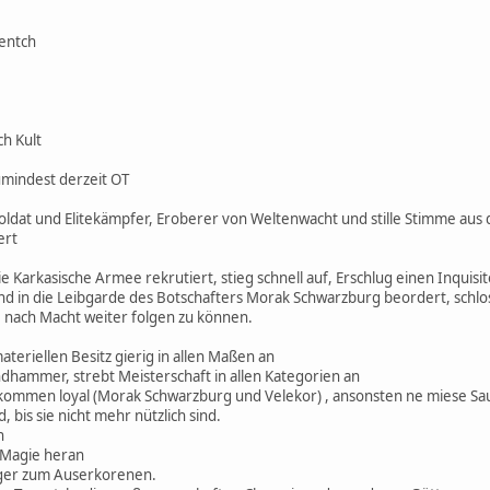
eentch
h Kult
umindest derzeit OT
ldat und Elitekämpfer, Eroberer von Weltenwacht und stille Stimme aus
ert
ie Karkasische Armee rekrutiert, stieg schnell auf, Erschlug einen Inquis
and in die Leibgarde des Botschafters Morak Schwarzburg beordert, schlo
 nach Macht weiter folgen zu können.
teriellen Besitz gierig in allen Maßen an
hammer, strebt Meisterschaft in allen Kategorien an
llkommen loyal (Morak Schwarzburg und Velekor) , ansonsten ne miese Sau
 bis sie nicht mehr nützlich sind.
h
r Magie heran
eger zum Auserkorenen.