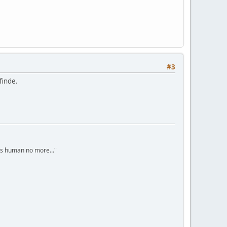
#3
finde.
s human no more..."