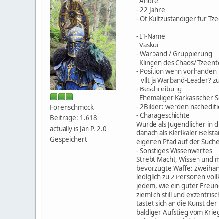
Andre
- 22 Jahre
- Ot Kultzuständiger für Tz
- IT-Name
Vaskur
- Warband / Gruppierung
Klingen des Chaos/ Tzeentc
- Position wenn vorhanden
vllt ja Warband-Leader? z
- Beschreibung
Ehemaliger Karkasischer So
- 2Bilder: werden nachediti
Forenschmock
- Charageschichte
Beiträge: 1.618
Wurde als Jugendlicher in d
actually is Jan P. 2.0
danach als Klerikaler Beist
Gespeichert
eigenen Pfad auf der Suche
- Sonstiges Wissenwertes
Strebt Macht, Wissen und ma
bevorzugte Waffe: Zweihand
lediglich zu 2 Personen vo
jedem, wie ein guter Freund,
ziemlich still und exzentrisc
tastet sich an die Kunst de
baldiger Aufstieg vom Kri