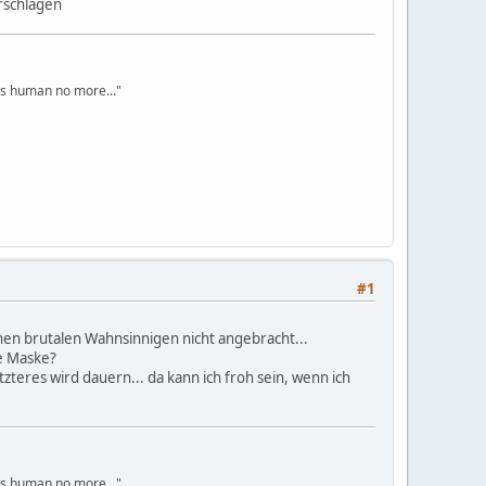
rschlagen
s human no more..."
#1
ür nen brutalen Wahnsinnigen nicht angebracht...
ne Maske?
zteres wird dauern... da kann ich froh sein, wenn ich
s human no more..."