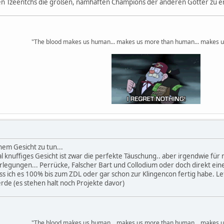
men Tzeentchs die großen, namhaften Champions der anderen Götter zu e
"The blood makes us human... makes us more than human... makes u
nem Gesicht zu tun...
total knuffiges Gesicht ist zwar die perfekte Täuschung.. aber irgendwie f
legungen... Perrücke, Falscher Bart und Collodium oder doch direkt ei
ass ich es 100% bis zum ZDL oder gar schon zur Klingencon fertig habe. Let
erde (es stehen halt noch Projekte davor)
"The blood makes us human... makes us more than human... makes u