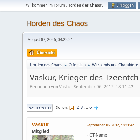
Willkommen im Forum „
Horden des Chaos
“.
Einloggen
Horden des Chaos
August 07, 2026, 04:22:21
Übersicht
Horden des Chaos
Öffentlich
Warbands und Charaktere
►
►
Vaskur, Krieger des Tzeentch
Begonnen von Vaskur, September 06, 2012, 18:11:42
2
3
...
6
Seiten
1
NACH UNTEN
Vaskur
September 06, 2012, 18:11:42
Mitglied
- OT-Name