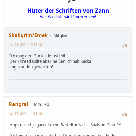
Hüter der Schriften von Zann
Wer Wind sät, wird Sturm ernten!
Skallgrim/Emek
Mitglied
Juli 26, 2014, 17:58:12
#5
Ich mag den Gürtel der ist toll.
Der Thread sollte aber heißen ich hab Kacka
angezündet/geworfen!
Rangral
Mitglied
Juli 27, 2014, 11:31:16
#6
Hups das ist ja garnet mein Bastelthread.... Spaß bei Seite^^
Ich feier das ganze sehr hart! Vor allem kommt bei dir der