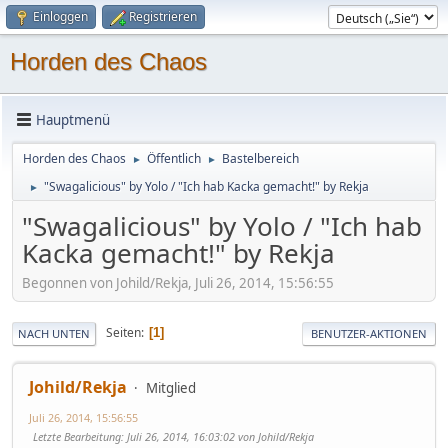
Einloggen
Registrieren
Horden des Chaos
Hauptmenü
Horden des Chaos
Öffentlich
Bastelbereich
►
►
"Swagalicious" by Yolo / "Ich hab Kacka gemacht!" by Rekja
►
"Swagalicious" by Yolo / "Ich hab
Kacka gemacht!" by Rekja
Begonnen von Johild/Rekja, Juli 26, 2014, 15:56:55
Seiten
1
NACH UNTEN
BENUTZER-AKTIONEN
Johild/Rekja
Mitglied
Juli 26, 2014, 15:56:55
Letzte Bearbeitung
: Juli 26, 2014, 16:03:02 von Johild/Rekja