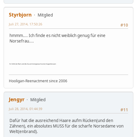
Styrbjorn
Mitglied
Juli 27, 2014, 17:50:26
#10
hmmm.... Ich finde es nicht weiblich genug für eine
Norsefrau....
Es fehlt der Bart und die Zusammengewachsenen Augenbrauen
Hooligan-Reenactment since 2006
Jengyr
Mitglied
Juli 28, 2014, 01:44:39
#11
Dafür hat die ausreichend Haare aufm Rücken(und den
Zähnen), ein absolutes MUSS für die scharfe Norsedame von
Welt(enbrand).