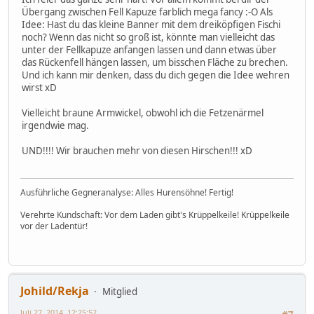
Übergang zwischen Fell Kapuze farblich mega fancy :-O Als
Idee: Hast du das kleine Banner mit dem dreiköpfigen Fischi
noch? Wenn das nicht so groß ist, könnte man vielleicht das
unter der Fellkapuze anfangen lassen und dann etwas über
das Rückenfell hängen lassen, um bisschen Fläche zu brechen.
Und ich kann mir denken, dass du dich gegen die Idee wehren
wirst xD
Vielleicht braune Armwickel, obwohl ich die Fetzenärmel
irgendwie mag.
UND!!!! Wir brauchen mehr von diesen Hirschen!!! xD
Ausführliche Gegneranalyse: Alles Hurensöhne! Fertig!
Verehrte Kundschaft: Vor dem Laden gibt's Krüppelkeile! Krüppelkeile
vor der Ladentür!
Johild/Rekja
Mitglied
Juli 27, 2014, 12:25:52