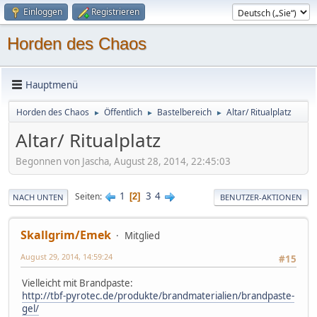
Einloggen
Registrieren
Horden des Chaos
Hauptmenü
Horden des Chaos
Öffentlich
Bastelbereich
Altar/ Ritualplatz
►
►
►
Altar/ Ritualplatz
Begonnen von Jascha, August 28, 2014, 22:45:03
1
3
4
Seiten
2
NACH UNTEN
BENUTZER-AKTIONEN
Skallgrim/Emek
Mitglied
August 29, 2014, 14:59:24
#15
Vielleicht mit Brandpaste:
http://tbf-pyrotec.de/produkte/brandmaterialien/brandpaste-
gel/