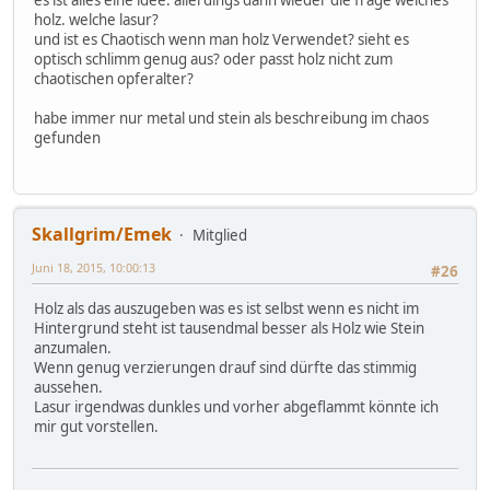
es ist alles eine idee. allerdings dann wieder die frage welches
holz. welche lasur?
und ist es Chaotisch wenn man holz Verwendet? sieht es
optisch schlimm genug aus? oder passt holz nicht zum
chaotischen opferalter?
habe immer nur metal und stein als beschreibung im chaos
gefunden
Skallgrim/Emek
Mitglied
Juni 18, 2015, 10:00:13
#26
Holz als das auszugeben was es ist selbst wenn es nicht im
Hintergrund steht ist tausendmal besser als Holz wie Stein
anzumalen.
Wenn genug verzierungen drauf sind dürfte das stimmig
aussehen.
Lasur irgendwas dunkles und vorher abgeflammt könnte ich
mir gut vorstellen.