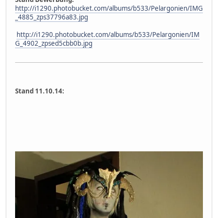
http://i1290.photobucket.com/albums/b533/Pelargonien/IMG
_4885_zps37796a83.jpg
http://i1290.photobucket.com/albums/b533/Pelargonien/IM
G_4902_zpsed5cbb0b.jpg
Stand 11.10.14: