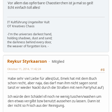
Vor allem das opferbare Chaostierchen ist ja mal so geil!
Echt einfach toll alles!
IT Kultführung Ungeteilter Kult
OT Kreatives Chaos
-I'm the universes darkest hand,
holding shadows, dust and sand;
the darkness behind every door,
the weaver of forgotten lore. -
Reykur Styrkaarson
Mitglied
Oktober 11, 2014, 11:42:24
#8
Habe sehr viel Liebe für alles(Gut, Emek hat mit dem Buch
schon recht, aber naja, das darf man ihm nicht sagen sonst
tanzt er wieder Nackt durch die Straßen mit nem Partyhut auf)
Ich würde den Schädel vll noch ne wenig tuschen/washen um
den etwas vergilbt bzw benutzt aussehen zu lassen. Dann ist
der nicht so Frisch aus der Reinigung.