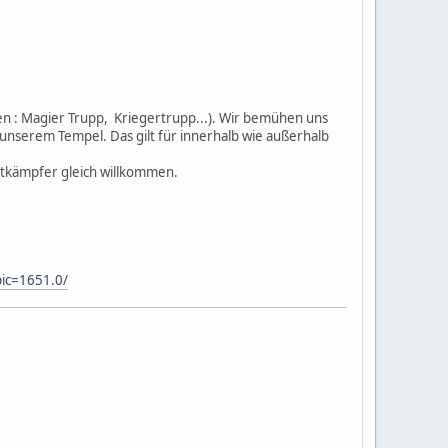
n : Magier Trupp, Kriegertrupp...). Wir bemühen uns
nserem Tempel. Das gilt für innerhalb wie außerhalb
htkämpfer gleich willkommen.
ic=1651.0/