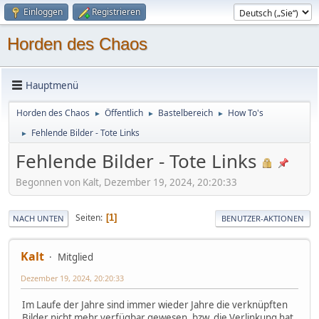
Einloggen
Registrieren
Horden des Chaos
Hauptmenü
Horden des Chaos
Öffentlich
Bastelbereich
How To's
►
►
►
Fehlende Bilder - Tote Links
►
Fehlende Bilder - Tote Links
Begonnen von Kalt, Dezember 19, 2024, 20:20:33
Seiten
1
NACH UNTEN
BENUTZER-AKTIONEN
Kalt
Mitglied
Dezember 19, 2024, 20:20:33
Im Laufe der Jahre sind immer wieder Jahre die verknüpften
Bilder nicht mehr verfügbar gewesen, bzw. die Verlinkung hat