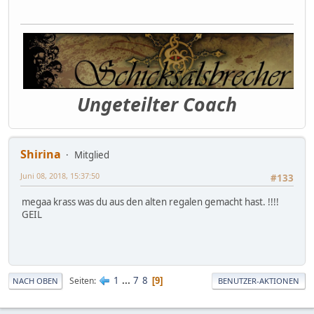
Ungeteilter Coach
Shirina
Mitglied
Juni 08, 2018, 15:37:50
#133
megaa krass was du aus den alten regalen gemacht hast. !!!!
GEIL
1
...
7
8
Seiten
9
NACH OBEN
BENUTZER-AKTIONEN