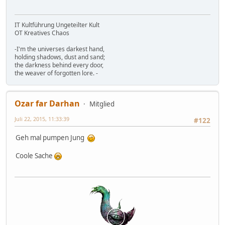
IT Kultführung Ungeteilter Kult
OT Kreatives Chaos
-I'm the universes darkest hand,
holding shadows, dust and sand;
the darkness behind every door,
the weaver of forgotten lore. -
Ozar far Darhan
Mitglied
Juli 22, 2015, 11:33:39
#122
Geh mal pumpen Jung
Coole Sache