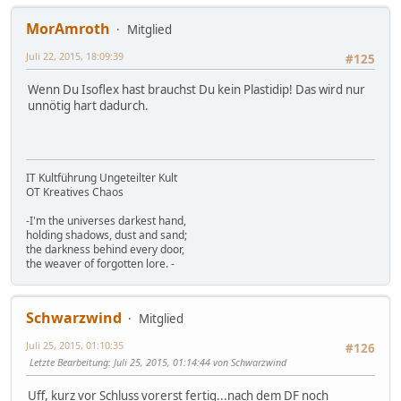
MorAmroth
Mitglied
Juli 22, 2015, 18:09:39
#125
Wenn Du Isoflex hast brauchst Du kein Plastidip! Das wird nur
unnötig hart dadurch.
IT Kultführung Ungeteilter Kult
OT Kreatives Chaos
-I'm the universes darkest hand,
holding shadows, dust and sand;
the darkness behind every door,
the weaver of forgotten lore. -
Schwarzwind
Mitglied
Juli 25, 2015, 01:10:35
#126
Letzte Bearbeitung
: Juli 25, 2015, 01:14:44 von Schwarzwind
Uff, kurz vor Schluss vorerst fertig...nach dem DF noch