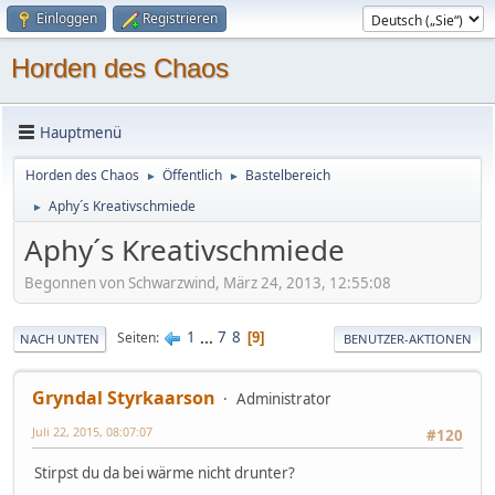
Einloggen
Registrieren
Horden des Chaos
Hauptmenü
Horden des Chaos
Öffentlich
Bastelbereich
►
►
Aphy´s Kreativschmiede
►
Aphy´s Kreativschmiede
Begonnen von Schwarzwind, März 24, 2013, 12:55:08
1
...
7
8
Seiten
9
NACH UNTEN
BENUTZER-AKTIONEN
Gryndal Styrkaarson
Administrator
Juli 22, 2015, 08:07:07
#120
Stirpst du da bei wärme nicht drunter?