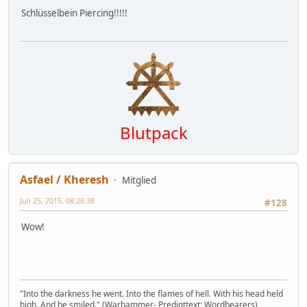
Schlüsselbein Piercing!!!!!
Blutpack
Asfael / Kheresh
Mitglied
Juli 25, 2015, 08:26:38
#128
Wow!
"Into the darkness he went. Into the flames of hell. With his head held
high. And he smiled." (Warhammer- Predigttext; Wordbearers)