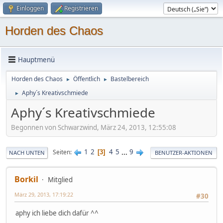
Einloggen
Registrieren
Horden des Chaos
Hauptmenü
Horden des Chaos
Öffentlich
Bastelbereich
►
►
Aphy´s Kreativschmiede
►
Aphy´s Kreativschmiede
Begonnen von Schwarzwind, März 24, 2013, 12:55:08
1
2
4
5
...
9
Seiten
3
NACH UNTEN
BENUTZER-AKTIONEN
Borkil
Mitglied
März 29, 2013, 17:19:22
#30
aphy ich liebe dich dafür ^^