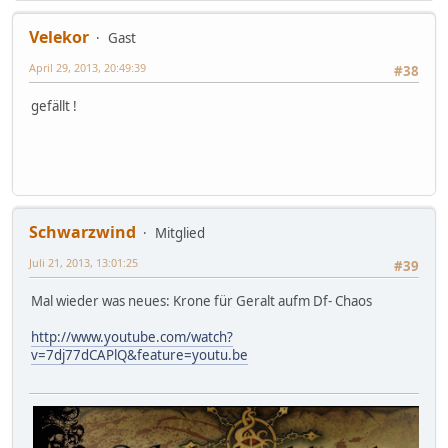
Velekor
Gast
April 29, 2013, 20:49:39
#38
gefällt !
Schwarzwind
Mitglied
Juli 21, 2013, 13:01:25
#39
Mal wieder was neues: Krone für Geralt aufm Df- Chaos
http://www.youtube.com/watch?
v=7dj77dCAPlQ&feature=youtu.be