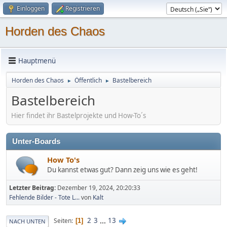
Einloggen
Registrieren
Horden des Chaos
Hauptmenü
Horden des Chaos
Öffentlich
Bastelbereich
►
►
Bastelbereich
Hier findet ihr Bastelprojekte und How-To´s
Unter-Boards
How To's
Du kannst etwas gut? Dann zeig uns wie es geht!
Letzter Beitrag:
Dezember 19, 2024, 20:20:33
Fehlende Bilder - Tote L...
von
Kalt
2
3
...
13
Seiten
1
NACH UNTEN