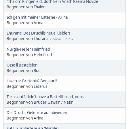
"Thalon" Klingenleid, doch kein Anath Raema Novize
Begonnen von
Thalon
Ich geh mit meiner Laterne - Arina
Begonnen von
Arina
Lhurana: Des Druchiis neue Kleider!
Begonnen von
Lhurana
1
2
3
Seiten
Nurgle-Heiler Helmfried
Begonnen von
Helmfried
Osse'il Basteleien
Begonnen von
Roc
Lazarus: Bretonia? Bonjour!!
Begonnen von
Lazarus
Turns out I didn't have a Bastelthread, oops
Begonnen von
Bruder Gawain / Nazir
Die Druchii Gelehrte auf abwegen
Begonnen von
Arina
Sul Ulkus Bastelleien (Nurgle)