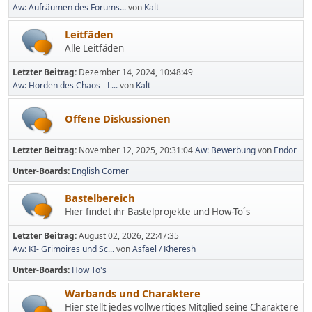
Aw: Aufräumen des Forums...
von
Kalt
Leitfäden
Alle Leitfäden
Letzter Beitrag:
Dezember 14, 2024, 10:48:49
Aw: Horden des Chaos - L...
von
Kalt
Offene Diskussionen
Letzter Beitrag:
November 12, 2025, 20:31:04
Aw: Bewerbung
von
Endor
Unter-Boards
English Corner
Bastelbereich
Hier findet ihr Bastelprojekte und How-To´s
Letzter Beitrag:
August 02, 2026, 22:47:35
Aw: KI- Grimoires und Sc...
von
Asfael / Kheresh
Unter-Boards
How To's
Warbands und Charaktere
Hier stellt jedes vollwertiges Mitglied seine Charaktere