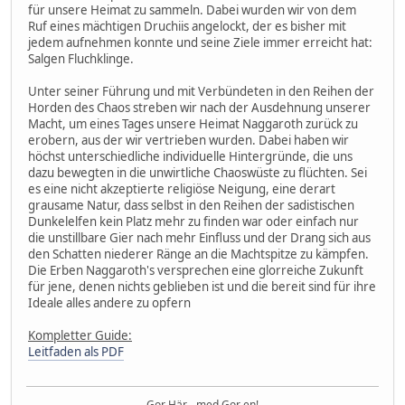
für unsere Heimat zu sammeln. Dabei wurden wir von dem
Ruf eines mächtigen Druchiis angelockt, der es bisher mit
jedem aufnehmen konnte und seine Ziele immer erreicht hat:
Salgen Fluchklinge.
Unter seiner Führung und mit Verbündeten in den Reihen der
Horden des Chaos streben wir nach der Ausdehnung unserer
Macht, um eines Tages unsere Heimat Naggaroth zurück zu
erobern, aus der wir vertrieben wurden. Dabei haben wir
höchst unterschiedliche individuelle Hintergründe, die uns
dazu bewegten in die unwirtliche Chaoswüste zu flüchten. Sei
es eine nicht akzeptierte religiöse Neigung, eine derart
grausame Natur, dass selbst in den Reihen der sadistischen
Dunkelelfen kein Platz mehr zu finden war oder einfach nur
die unstillbare Gier nach mehr Einfluss und der Drang sich aus
den Schatten niederer Ränge an die Machtspitze zu kämpfen.
Die Erben Naggaroth's versprechen eine glorreiche Zukunft
für jene, denen nichts geblieben ist und die bereit sind für ihre
Ideale alles andere zu opfern
Kompletter Guide:
Leitfaden als PDF
Gor Här - med Gor en!