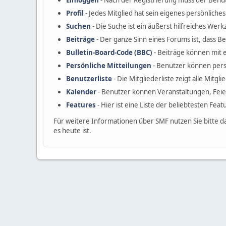
Einloggen
- Nach der Registrierung muss der Benut
Profil
- Jedes Mitglied hat sein eigenes persönliches 
Suchen
- Die Suche ist ein äußerst hilfreiches W
Beiträge
- Der ganze Sinn eines Forums ist, dass B
Bulletin-Board-Code (BBC)
- Beiträge können mit 
Persönliche Mitteilungen
- Benutzer können pers
Benutzerliste
- Die Mitgliederliste zeigt alle Mitgl
Kalender
- Benutzer können Veranstaltungen, Fei
Features
- Hier ist eine Liste der beliebtesten Fea
Für weitere Informationen über SMF nutzen Sie bitte d
es heute ist.