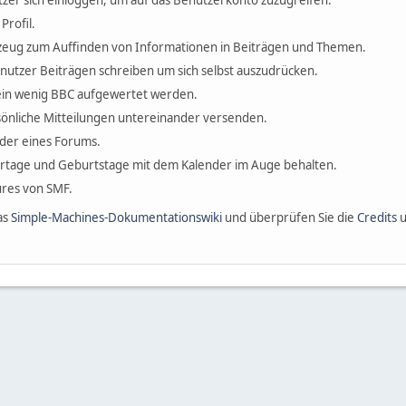
zer sich einloggen, um auf das Benutzerkonto zuzugreifen.
Profil.
erkzeug zum Auffinden von Informationen in Beiträgen und Themen.
enutzer Beiträgen schreiben um sich selbst auszudrücken.
ein wenig BBC aufgewertet werden.
önliche Mitteilungen untereinander versenden.
ieder eines Forums.
ertage und Geburtstage mit dem Kalender im Auge behalten.
tures von SMF.
as
Simple-Machines-Dokumentationswiki
und überprüfen Sie die
Credits
u