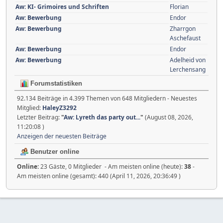
Aw: KI- Grimoires und Schriften
Florian
Aw: Bewerbung
Endor
Aw: Bewerbung
Zharrgon
Aschefaust
Aw: Bewerbung
Endor
Aw: Bewerbung
Adelheid von
Lerchensang
Forumstatistiken
92.134 Beiträge in 4.399 Themen von 648 Mitgliedern - Neuestes
Mitglied:
HaleyZ3292
Letzter Beitrag:
"
Aw: Lyreth das party out...
"
(August 08, 2026,
11:20:08 )
Anzeigen der neuesten Beiträge
Benutzer online
Online:
23 Gäste, 0 Mitglieder - Am meisten online (heute):
38
-
Am meisten online (gesamt): 440 (April 11, 2026, 20:36:49 )