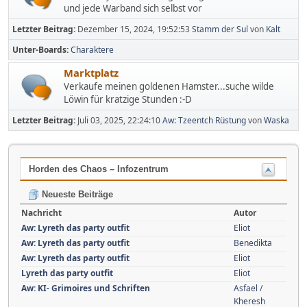
und jede Warband sich selbst vor
Letzter Beitrag:
Dezember 15, 2024, 19:52:53
Stamm der Sul
von
Kalt
Unter-Boards
Charaktere
Marktplatz
Verkaufe meinen goldenen Hamster...suche wilde
Löwin für kratzige Stunden :-D
Letzter Beitrag:
Juli 03, 2025, 22:24:10
Aw: Tzeentch Rüstung
von
Waska
Horden des Chaos – Infozentrum
Neueste Beiträge
Nachricht
Autor
Aw: Lyreth das party outfit
Eliot
Aw: Lyreth das party outfit
Benedikta
Aw: Lyreth das party outfit
Eliot
Lyreth das party outfit
Eliot
Aw: KI- Grimoires und Schriften
Asfael /
Kheresh