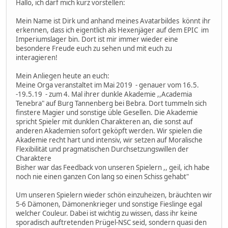
Hallo, ich darf mich kurz vorstellen:
Mein Name ist Dirk und anhand meines Avatarbildes könnt ihr
erkennen, dass ich eigentlich als Hexenjäger auf dem EPIC im
Imperiumslager bin. Dort ist mir immer wieder eine
besondere Freude euch zu sehen und mit euch zu
interagieren!
Mein Anliegen heute an euch:
Meine Orga veranstaltet im Mai 2019 - genauer vom 16.5.
-19.5.19 - zum 4. Mal ihrer dunkle Akademie ,,Academia
Tenebra" auf Burg Tannenberg bei Bebra. Dort tummeln sich
finstere Magier und sonstige üble Gesellen. Die Akademie
spricht Spieler mit dunklen Charakteren an, die sonst auf
anderen Akademien sofort geköpft werden. Wir spielen die
Akademie recht hart und intensiv, wir setzen auf Moralische
Flexibilität und pragmatischen Durchsetzungswillen der
Charaktere
Bisher war das Feedback von unseren Spielern ,, geil, ich habe
noch nie einen ganzen Con lang so einen Schiss gehabt"
Um unseren Spielern wieder schön einzuheizen, bräuchten wir
5-6 Dämonen, Dämonenkrieger und sonstige Fieslinge egal
welcher Couleur. Dabei ist wichtig zu wissen, dass ihr keine
sporadisch auftretenden Prügel-NSC seid, sondern quasi den