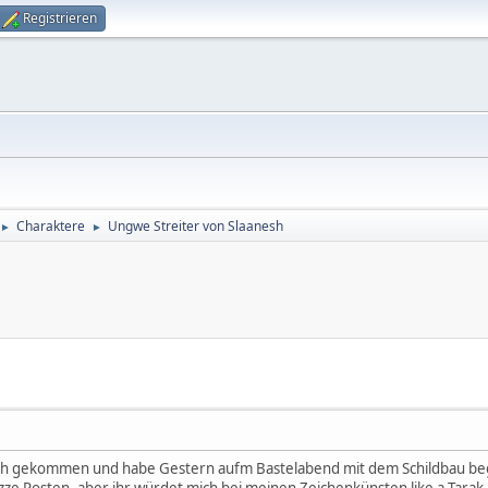
Registrieren
Charaktere
Ungwe Streiter von Slaanesh
►
►
 auch gekommen und habe Gestern aufm Bastelabend mit dem Schildbau 
izze Posten, aber ihr würdet mich bei meinen Zeichenkünsten like a Tara