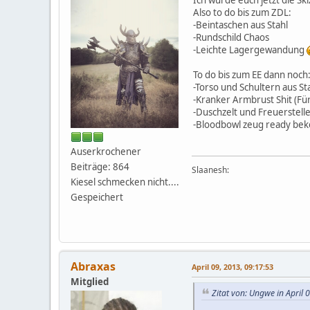
Also to do bis zum ZDL:
-Beintaschen aus Stahl
-Rundschild Chaos
-Leichte Lagergewandung
To do bis zum EE dann noch
-Torso und Schultern aus St
-Kranker Armbrust Shit (Fü
-Duschzelt und Freuerstell
-Bloodbowl zeug ready b
Auserkrochener
Beiträge: 864
Slaanesh:
Kiesel schmecken nicht....
Gespeichert
Abraxas
April 09, 2013, 09:17:53
Mitglied
Zitat von: Ungwe in April 