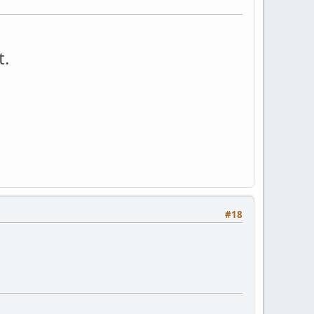
t.
#18