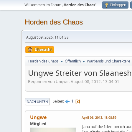
Willkommen im Forum „
Horden des Chaos
“.
Einloggen
Horden des Chaos
August 09, 2026, 11:01:38
Übersicht
Horden des Chaos
Öffentlich
Warbands und Charaktere
►
►
Ungwe Streiter von Slaanesh
Begonnen von Ungwe, August 08, 2012, 13:04:01
1
Seiten
2
NACH UNTEN
Ungwe
April 06, 2013, 18:08:59
Mitglied
Jaha auf die Idee bin ich
Ich würde euch jetzt die Sk