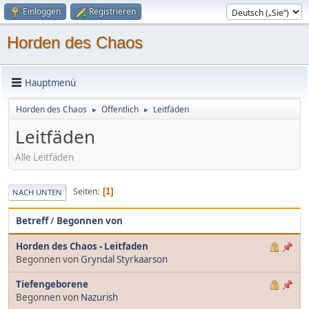
Einloggen
Registrieren
Horden des Chaos
Hauptmenü
Horden des Chaos
Öffentlich
Leitfäden
►
►
Leitfäden
Alle Leitfäden
Seiten
1
NACH UNTEN
Betreff
/
Begonnen von
Horden des Chaos - Leitfaden
Begonnen von
Gryndal Styrkaarson
Tiefengeborene
Begonnen von
Nazurish