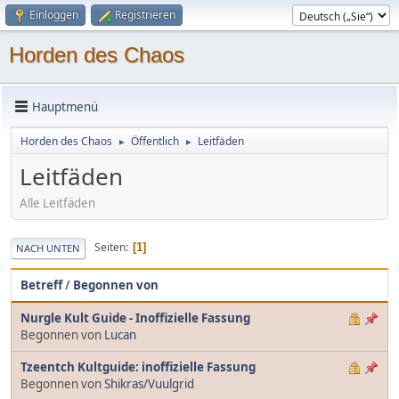
Einloggen
Registrieren
Horden des Chaos
Hauptmenü
Horden des Chaos
Öffentlich
Leitfäden
►
►
Leitfäden
Alle Leitfäden
Seiten
1
NACH UNTEN
Betreff
/
Begonnen von
Nurgle Kult Guide - Inoffizielle Fassung
Begonnen von
Lucan
Tzeentch Kultguide: inoffizielle Fassung
Begonnen von
Shikras/Vuulgrid