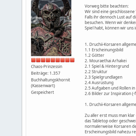
Vorweg bitte beachten:
Wir sind eine geschlossene 
Falls ihr dennoch Lust auf
besuchen. Wenn wir denken,
Spiel habt, können wir uns
1. Druchii-Korsaren allgem
1.1 Erscheinungsbild
1.2 Götter
2. Mouraethai Arhakei
2.1 Spiel & Hintergrund
Chaos-Prinzessin
2.2 Struktur
Beiträge: 1.357
2.3 Spielgrundlagen
Buchhaltungskhornit
2.4 Ausrüstung
(Kassenwart)
2.5 Aufgaben und Rollen i
Gespeichert
2.6 Bilder zur Inspiration (-
1. Druchii-Korsaren allgem
Zu aller erst muss man klar
das Tabletop oder geschwei
normalerweise Korsaren d
Erscheinungsbild nahezu re