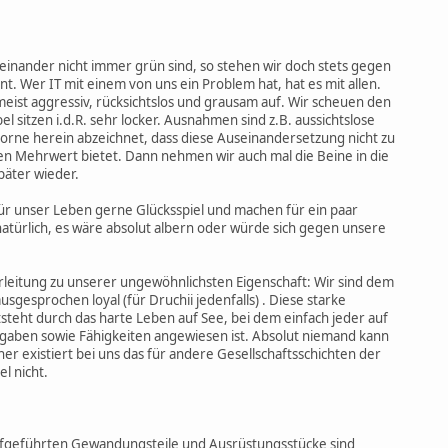
einander nicht immer grün sind, so stehen wir doch stets gegen
int. Wer IT mit einem von uns ein Problem hat, hat es mit allen.
meist aggressiv, rücksichtslos und grausam auf. Wir scheuen den
l sitzen i.d.R. sehr locker. Ausnahmen sind z.B. aussichtslose
vorne herein abzeichnet, dass diese Auseinandersetzung nicht zu
en Mehrwert bietet. Dann nehmen wir auch mal die Beine in die
äter wieder.
für unser Leben gerne Glücksspiel und machen für ein paar
natürlich, es wäre absolut albern oder würde sich gegen unsere
erleitung zu unserer ungewöhnlichsten Eigenschaft: Wir sind dem
gesprochen loyal (für Druchii jedenfalls) . Diese starke
teht durch das harte Leben auf See, bei dem einfach jeder auf
gaben sowie Fähigkeiten angewiesen ist. Absolut niemand kann
aher existiert bei uns das für andere Gesellschaftsschichten der
el nicht.
ufgeführten Gewandungsteile und Ausrüstungsstücke sind