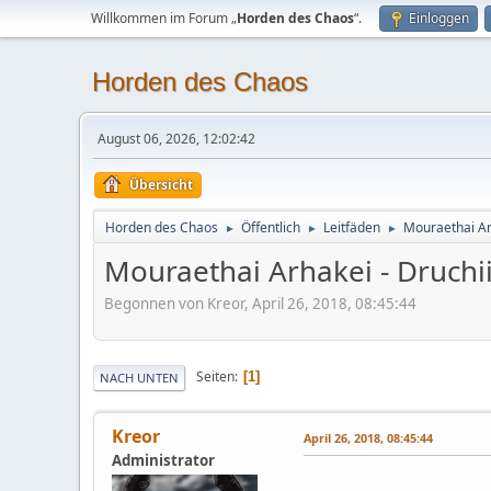
Willkommen im Forum „
Horden des Chaos
“.
Einloggen
Horden des Chaos
August 06, 2026, 12:02:42
Übersicht
Horden des Chaos
Öffentlich
Leitfäden
Mouraethai Arh
►
►
►
Mouraethai Arhakei - Druchii 
Begonnen von Kreor, April 26, 2018, 08:45:44
Seiten
1
NACH UNTEN
Kreor
April 26, 2018, 08:45:44
Administrator