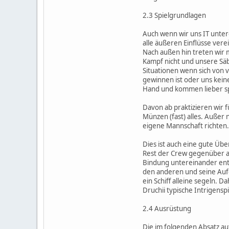
2.3 Spielgrundlagen
Auch wenn wir uns IT unter
alle äußeren Einflüsse vere
Nach außen hin treten wir 
Kampf nicht und unsere Säbe
Situationen wenn sich von 
gewinnen ist oder uns kein
Hand und kommen lieber sp
Davon ab praktizieren wir 
Münzen (fast) alles. Außer 
eigene Mannschaft richten.
Dies ist auch eine gute Üb
Rest der Crew gegenüber aus
Bindung untereinander ents
den anderen und seine Auf
ein Schiff alleine segeln. D
Druchii typische Intrigenspi
2.4 Ausrüstung
Die im folgenden Absatz a