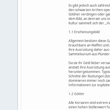
Es gibt jedoch auch zahlreic
den schwarzen Archen operi
Söldner verdingen oder ga
dem Bild, an dem wir uns or
Kultur sammelt sich der ,,
1.1 Erscheinungsbild
Allgemein besitzen diese Ga
brauchbare an Waffen und 
ihre Ausrüstung daher aus 
Sammelsurium aus Plünder
Da sie ihr Geld lieber vers
anstatt ihre Ausrüstung au
heruntergekommen. Typisc
Schnitte der Rüstungen (b
dominieren immer noch zac
Informationen zur explizite
1.2 Götter
Alle Korsaren sind extrem 
einen hohen Stellenwert für