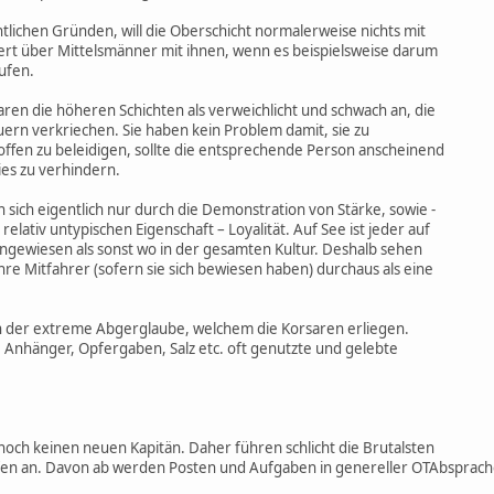
tlichen Gründen, will die Oberschicht normalerweise nichts mit
ert über Mittelsmänner mit ihnen, wenn es beispielsweise darum
ufen.
en die höheren Schichten als verweichlicht und schwach an, die
uern verkriechen. Sie haben kein Problem damit, sie zu
ffen zu beleidigen, sollte die entsprechende Person anscheinend
es zu verhindern.
 sich eigentlich nur durch die Demonstration von Stärke, sowie -
relativ untypischen Eigenschaft – Loyalität. Auf See ist jeder auf
ewiesen als sonst wo in der gesamten Kultur. Deshalb sehen
hre Mitfahrer (sofern sie sich bewiesen haben) durchaus als eine
h der extreme Abgerglaube, welchem die Korsaren erliegen.
 Anhänger, Opfergaben, Salz etc. oft genutzte und gelebte
noch keinen neuen Kapitän. Daher führen schlicht die Brutalsten
en an. Davon ab werden Posten und Aufgaben in genereller OTAbsprac