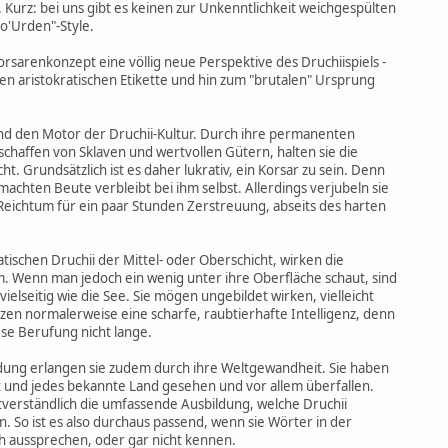
 Kurz: bei uns gibt es keinen zur Unkenntlichkeit weichgespülten
o'Urden"-Style.
rsarenkonzept eine völlig neue Perspektive des Druchiispiels -
en aristokratischen Etikette und hin zum "brutalen" Ursprung
und den Motor der Druchii-Kultur. Durch ihre permanenten
haffen von Sklaven und wertvollen Gütern, halten sie die
ht. Grundsätzlich ist es daher lukrativ, ein Korsar zu sein. Denn
emachten Beute verbleibt bei ihm selbst. Allerdings verjubeln sie
eichtum für ein paar Stunden Zerstreuung, abseits des harten
ischen Druchii der Mittel- oder Oberschicht, wirken die
 Wenn man jedoch ein wenig unter ihre Oberfläche schaut, sind
ielseitig wie die See. Sie mögen ungebildet wirken, vielleicht
zen normalerweise eine scharfe, raubtierhafte Intelligenz, denn
e Berufung nicht lange.
dung erlangen sie zudem durch ihre Weltgewandheit. Sie haben
t und jedes bekannte Land gesehen und vor allem überfallen.
stverständlich die umfassende Ausbildung, welche Druchii
. So ist es also durchaus passend, wenn sie Wörter in der
h aussprechen, oder gar nicht kennen.