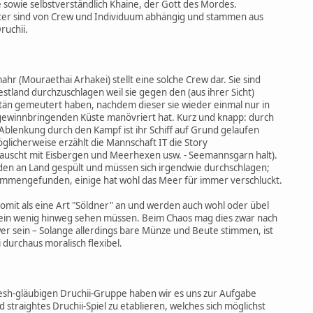
 sowie selbstverständlich Khaine, der Gott des Mordes.
ter sind von Crew und Individuum abhängig und stammen aus
uchii.
r (Mouraethai Arhakei) stellt eine solche Crew dar. Sie sind
stland durchzuschlagen weil sie gegen den (aus ihrer Sicht)
tän gemeutert haben, nachdem dieser sie wieder einmal nur in
 gewinnbringenden Küste manövriert hat. Kurz und knapp: durch
Ablenkung durch den Kampf ist ihr Schiff auf Grund gelaufen
möglicherweise erzählt die Mannschaft IT die Story
bauscht mit Eisbergen und Meerhexen usw. - Seemannsgarn halt).
den an Land gespült und müssen sich irgendwie durchschlagen;
ammengefunden, einige hat wohl das Meer für immer verschluckt.
somit als eine Art "Söldner" an und werden auch wohl oder übel
ein wenig hinweg sehen müssen. Beim Chaos mag dies zwar nach
r sein – Solange allerdings bare Münze und Beute stimmen, ist
durchaus moralisch flexibel.
esh-gläubigen Druchii-Gruppe haben wir es uns zur Aufgabe
traightes Druchii-Spiel zu etablieren, welches sich möglichst