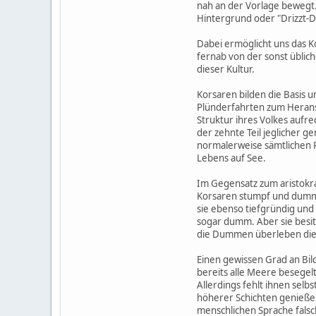
nah an der Vorlage bewegt.
Hintergrund oder "Drizzt-D
Dabei ermöglicht uns das Ko
fernab von der sonst üblich
dieser Kultur.
Korsaren bilden die Basis 
Plünderfahrten zum Heransc
Struktur ihres Volkes aufrec
der zehnte Teil jeglicher g
normalerweise sämtlichen R
Lebens auf See.
Im Gegensatz zum aristokrat
Korsaren stumpf und dumm.
sie ebenso tiefgründig und v
sogar dumm. Aber sie besit
die Dummen überleben dies
Einen gewissen Grad an Bil
bereits alle Meere besegel
Allerdings fehlt ihnen selb
höherer Schichten genießen
menschlichen Sprache falsc