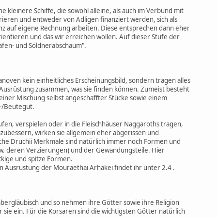
he kleinere Schiffe, die sowohl alleine, als auch im Verbund mit
eren und entweder von Adligen finanziert werden, sich als
nz auf eigene Rechnung arbeiten. Diese entsprechen dann eher
ientieren und das wir erreichen wollen. Auf dieser Stufe der
Hafen- und Söldnerabschaum".
noven kein einheitliches Erscheinungsbild, sondern tragen alles
Ausrüstung zusammen, was sie finden können. Zumeist besteht
einer Mischung selbst angeschaffter Stücke sowie einem
-/Beutegut.
aufen, verspielen oder in die Fleischhäuser Naggaroths tragen,
szubessern, wirken sie allgemein eher abgerissen und
he Druchii Merkmale sind natürlich immer noch Formen und
zw. deren Verzierungen) und der Gewandungsteile. Hier
kige und spitze Formen.
n Ausrüstung der Mouraethai Arhakei findet ihr unter 2.4 .
abergläubisch und so nehmen ihre Götter sowie ihre Religion
 sie ein. Für die Korsaren sind die wichtigsten Götter natürlich