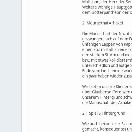
Mathlann, der Herr der See
Weitere wichtige Hauptgöt
dem Götterpantheon der Dr
2. Mouraethai Arhakei
Die Mannschaft der Nachtmah
gezwungen, sich auf dem Fe
unfähigen Lappen von Kapi
einen Sturm statt zu einer
den starken Sturm und die 
bzw. mit etwas kollidiert (
unterschiedlich und aufge
Ende vom Lied - einige wur
ein paar haben wieder zus
Wir bieten unsere Klingen 
über Glaubensdifferenzen 
unserem Hintergrund schwe
die Mannschaft der Arhakei 
2.1 Spiel & Hintergrund
Wie auch bei unserer Slaan
gemacht, konsequentes und s