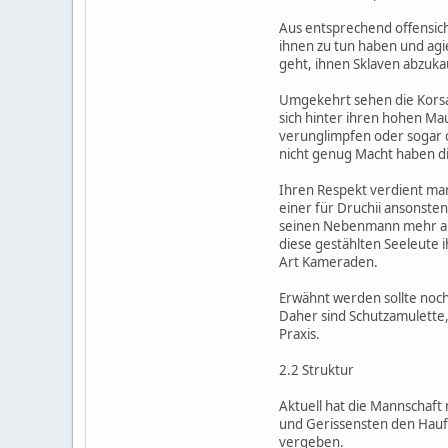
Aus entsprechend offensich
ihnen zu tun haben und agi
geht, ihnen Sklaven abzuka
Umgekehrt sehen die Korsar
sich hinter ihren hohen Ma
verunglimpfen oder sogar o
nicht genug Macht haben di
Ihren Respekt verdient man
einer für Druchii ansonsten 
seinen Nebenmann mehr ang
diese gestählten Seeleute i
Art Kameraden.
Erwähnt werden sollte noc
Daher sind Schutzamulette,
Praxis.
2.2 Struktur
Aktuell hat die Mannschaft 
und Gerissensten den Hauf
vergeben.