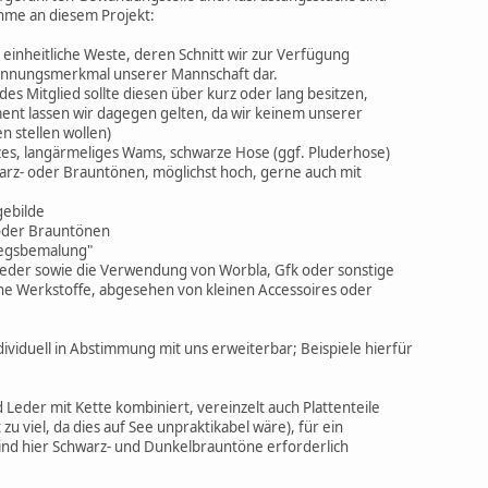
ahme an diesem Projekt:
m einheitliche Weste, deren Schnitt wir zur Verfügung
Erkennungsmerkmal unserer Mannschaft dar.
des Mitglied sollte diesen über kurz oder lang besitzen,
ument lassen wir dagegen gelten, da wir keinem unserer
n stellen wollen)
zes, langärmeliges Wams, schwarze Hose (ggf. Pluderhose)
chwarz- oder Brauntönen, möglichst hoch, gerne auch mit
gebilde
- oder Brauntönen
iegsbemalung"
leder sowie die Verwendung von Worbla, Gfk oder sonstige
he Werkstoffe, abgesehen von kleinen Accessoires oder
ndividuell in Abstimmung mit uns erweiterbar; Beispiele hierfür
 Leder mit Kette kombiniert, vereinzelt auch Plattenteile
t zu viel, da dies auf See unpraktikabel wäre), für ein
sind hier Schwarz- und Dunkelbrauntöne erforderlich