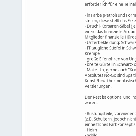
erforderlich für eine Teiln
- in Farbe (Petrol) und For
stellen; diese stellt das 
- Druchii-Korsaren-Säbel (je
einzig das finanzielle Arg
Mitglieder finanzielle Hürde
- Unterbekleidung: Schwar
- IT-taugliche Stiefel in S
Krempe
- große Elfenohren von Un
- breite Gürtel in Schwarz
- Make-Up, gerne auch "Kr
Absolutes No-Go sind Spalt
Kunst-/bzw. thermoplastisc
Verzierungen.
Der Rest ist optional und i
wären:
- Rüstungsteile, vorwiegend
(z.B. Schultern, jedoch nich
einheitliches Farbkonzept 
- Helm
- Schild