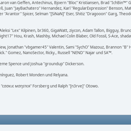
Aaron van Geffen, Antechinus, Bjoern "Bloc" Kristiansen, Brad "IchBin™"
tovell, Juan "JayBachatero" Hernandez, Karl "RegularExpression" Benson, 
er "Arantor" Spicer, Selman "[SiNaN]" Eser, Shitiz "Dragooon" Garg, Theod
Aleksi "Lex" Kilpinen, br360, GigaWatt, ziycon, Adam Tallon, Bigguy, Brun
ight17" Hou, Krash, Mashby, Michael Colin Blaber, Old Fossil, S-Ace, sh
lew, Jonathan "vbgamer45" Valentin, Sami "SychO" Mazouz, Brannon "B" H
Mick." Gomez, NanoSector, Ricky., Russell "NEND" Najar und SA™.
 Graeme Spence und Joshua "groundup" Dickerson.
omínguez, Robert Monden und Relyana.
us "cσσкιє мσηѕтєя" Forsberg und Ralph "[n3rve]" Otowo.