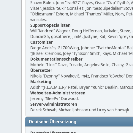
Shawn Bulen, John "live627" Rayes, Oscar "Ozp" Rydhé, 
Visser, Jessica "Suki" González, Jon "Sesquipedalian" S
"Oldiesmann" Eshom, Michael "Thantos" Miller, Norv, Pet
winrules.
Support-Spezialisten
Will "Kindred" Wagner, Doug Heffernan, lurkalot, Steve, 
Duncan85, gbsothere, JimM, Justyne, Kat, Kevin "greykn
Customizer
Diego Andrés, GL700Wing, Johnnie "TwitchisMental" Bal
"JBlaze" Clemons, Joey "Tyrsson" Smith, Kays, Michael "
Dokumentationsschreiber
Michele "Illori" Davis, Irisado, AngelinaBelle, Chainy,
Übersetzer
Nikola "Dzonny" Novaković, m4z, Francisco "d3vcho" D
Marketing
Adish "(F.L.A.M.E.R)" Patel, Bryan "Runic" Deakin, Marc
Webseiten-Administratoren
Jeremy "SleePy" Darwood.
Server-Administratoren
Derek Schwab, Michael Johnson und Liroy van Hoewijk.
Deutsche Übersetzung