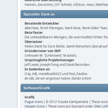
Deutsche Übersetzung
Hannes „Geronimo_CH“ Schmid, UliZeun, noex, Matthias1
Spezieller Dank an
Beratende Entwickler
albertlast, Brett Flannigan, Mark Rose, René-Gilles "Na
Beta-Tester
Die unbezahlbaren Wenigen, die unermüdlich Fehler fi
Übersetzer
Vielen Dank für Eure Mühe, damit Menschen überall au
Gründervater von SMF
Unknown W. "[Unknown]" Brackets.
Ursprüngliche Projektmanager
Jeff Lewis, Joseph Fung und David Recordon.
In Gedenken an
Crip, K@, metallica48423 und Paul_Pauline.
An alle, die wir vergessen haben: Danke schön!
Software/Grafik
Grafik
Fugue Icons
| © 2012 Yusuke Kamiyamane | These icons 
Oxygen Icons
| These icons are licensed under
GNU LGP