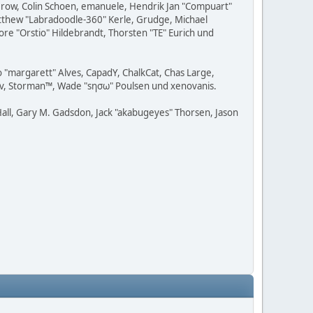
 Grow, Colin Schoen, emanuele, Hendrik Jan "Compuart"
Matthew "Labradoodle-360" Kerle, Grudge, Michael
ore "Orstio" Hildebrandt, Thorsten "TE" Eurich und
o "margarett" Alves, CapadY, ChalkCat, Chas Large,
adav, Storman™, Wade "sησω" Poulsen und xenovanis.
all, Gary M. Gadsdon, Jack "akabugeyes" Thorsen, Jason