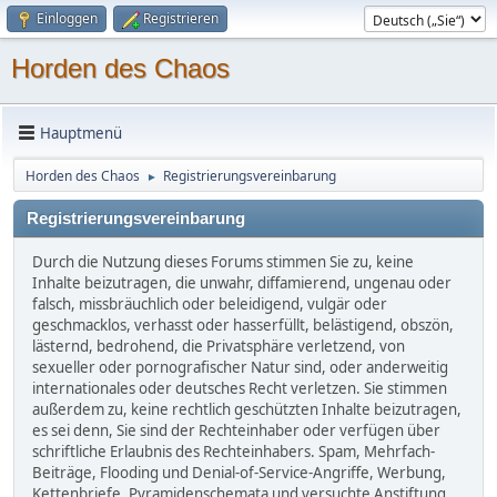
Einloggen
Registrieren
Horden des Chaos
Hauptmenü
Horden des Chaos
Registrierungsvereinbarung
►
Registrierungsvereinbarung
Durch die Nutzung dieses Forums stimmen Sie zu, keine
Inhalte beizutragen, die unwahr, diffamierend, ungenau oder
falsch, missbräuchlich oder beleidigend, vulgär oder
geschmacklos, verhasst oder hasserfüllt, belästigend, obszön,
lästernd, bedrohend, die Privatsphäre verletzend, von
sexueller oder pornografischer Natur sind, oder anderweitig
internationales oder deutsches Recht verletzen. Sie stimmen
außerdem zu, keine rechtlich geschützten Inhalte beizutragen,
es sei denn, Sie sind der Rechteinhaber oder verfügen über
schriftliche Erlaubnis des Rechteinhabers. Spam, Mehrfach-
Beiträge, Flooding und Denial-of-Service-Angriffe, Werbung,
Kettenbriefe, Pyramidenschemata und versuchte Anstiftung