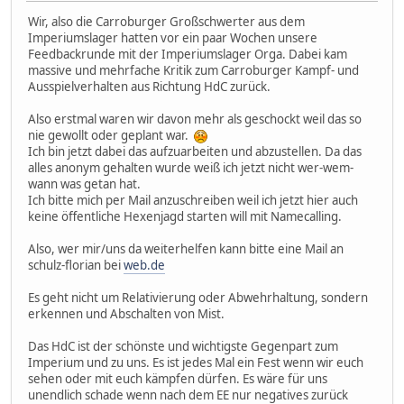
Wir, also die Carroburger Großschwerter aus dem
Imperiumslager hatten vor ein paar Wochen unsere
Feedbackrunde mit der Imperiumslager Orga. Dabei kam
massive und mehrfache Kritik zum Carroburger Kampf- und
Ausspielverhalten aus Richtung HdC zurück.
Also erstmal waren wir davon mehr als geschockt weil das so
nie gewollt oder geplant war.
Ich bin jetzt dabei das aufzuarbeiten und abzustellen. Da das
alles anonym gehalten wurde weiß ich jetzt nicht wer-wem-
wann was getan hat.
Ich bitte mich per Mail anzuschreiben weil ich jetzt hier auch
keine öffentliche Hexenjagd starten will mit Namecalling.
Also, wer mir/uns da weiterhelfen kann bitte eine Mail an
schulz-florian bei
web.de
Es geht nicht um Relativierung oder Abwehrhaltung, sondern
erkennen und Abschalten von Mist.
Das HdC ist der schönste und wichtigste Gegenpart zum
Imperium und zu uns. Es ist jedes Mal ein Fest wenn wir euch
sehen oder mit euch kämpfen dürfen. Es wäre für uns
unendlich schade wenn nach dem EE nur negatives zurück