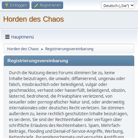
Einloggen
Registrieren
Horden des Chaos
Hauptmenü
Horden des Chaos
Registrierungsvereinbarung
►
Registrierungsvereinbarung
Durch die Nutzung dieses Forums stimmen Sie zu, keine
Inhalte beizutragen, die unwahr, diffamierend, ungenau oder
falsch, missbräuchlich oder beleidigend, vulgär oder
geschmacklos, verhasst oder hasserfüllt, belästigend, obszön,
lästernd, bedrohend, die Privatsphäre verletzend, von
sexueller oder pornografischer Natur sind, oder anderweitig
internationales oder deutsches Recht verletzen. Sie stimmen
außerdem zu, keine rechtlich geschützten Inhalte beizutragen,
es sei denn, Sie sind der Rechteinhaber oder verfügen über
schriftliche Erlaubnis des Rechteinhabers. Spam, Mehrfach-
Beiträge, Flooding und Denial-of-Service-Angriffe, Werbung,
Kettenbriefe, Pyramidenschemata und versuchte Anstiftung