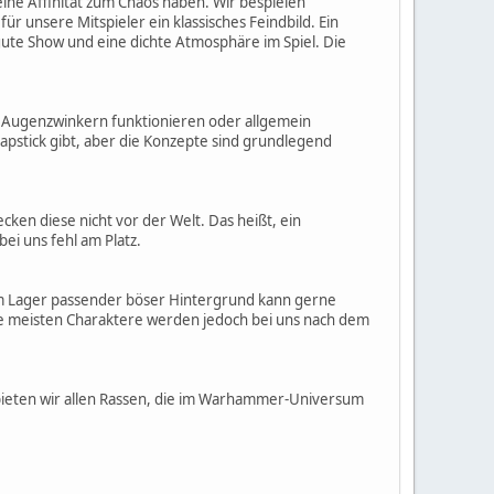
e Affinität zum Chaos haben. Wir bespielen
r unsere Mitspieler ein klassisches Feindbild. Ein
gute Show und eine dichte Atmosphäre im Spiel. Die
nem Augenzwinkern funktionieren oder allgemein
lapstick gibt, aber die Konzepte sind grundlegend
cken diese nicht vor der Welt. Das heißt, ein
ei uns fehl am Platz.
um Lager passender böser Hintergrund kann gerne
ie meisten Charaktere werden jedoch bei uns nach dem
 bieten wir allen Rassen, die im Warhammer-Universum