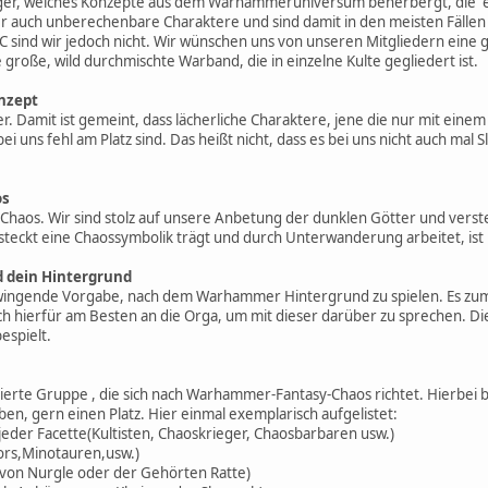
ger, welches Konzepte aus dem Warhammeruniversum beherbergt, die ein
 auch unberechenbare Charaktere und sind damit in den meisten Fällen fü
C sind wir jedoch nicht. Wir wünschen uns von unseren Mitgliedern eine 
große, wild durchmischte Warband, die in einzelne Kulte gegliedert ist.
onzept
er. Damit ist gemeint, dass lächerliche Charaktere, jene die nur mit ei
uns fehl am Platz sind. Das heißt nicht, dass es bei uns nicht auch mal S
os
s Chaos. Wir sind stolz auf unsere Anbetung der dunklen Götter und verste
steckt eine Chaossymbolik trägt und durch Unterwanderung arbeitet, ist b
d dein Hintergrund
e zwingende Vorgabe, nach dem Warhammer Hintergrund zu spielen. Es z
h hierfür am Besten an die Orga, um mit dieser darüber zu sprechen. D
spielt.
ierte Gruppe , die sich nach Warhammer-Fantasy-Chaos richtet. Hierbei
ben, gern einen Platz. Hier einmal exemplarisch aufgelistet:
jeder Facette(Kultisten, Chaoskrieger, Chaosbarbaren usw.)
ors,Minotauren,usw.)
r von Nurgle oder der Gehörten Ratte)