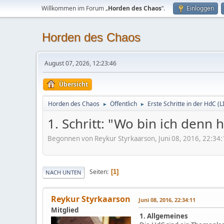
Willkommen im Forum „
Horden des Chaos
“.
Einloggen
Horden des Chaos
August 07, 2026, 12:23:46
Übersicht
Horden des Chaos
Öffentlich
Erste Schritte in der HdC (
►
►
1. Schritt: "Wo bin ich denn 
Begonnen von Reykur Styrkaarson, Juni 08, 2016, 22:34:
Seiten
1
NACH UNTEN
Reykur Styrkaarson
Juni 08, 2016, 22:34:11
Mitglied
1. Allgemeines