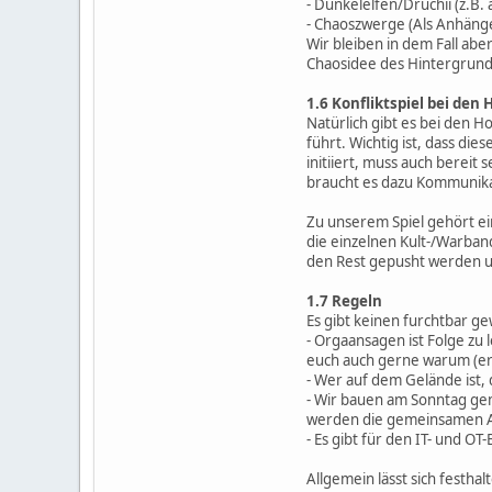
- Dunkelelfen/Druchii (z.B.
- Chaoszwerge (Als Anhäng
Wir bleiben in dem Fall ab
Chaosidee des Hintergrund
1.6 Konfliktspiel bei den 
Natürlich gibt es bei den H
führt. Wichtig ist, dass di
initiiert, muss auch bereit
braucht es dazu Kommunikat
Zu unserem Spiel gehört ei
die einzelnen Kult-/Warban
den Rest gepusht werden un
1.7 Regeln
Es gibt keinen furchtbar g
- Orgaansagen ist Folge zu 
euch auch gerne warum (erw
- Wer auf dem Gelände ist, 
- Wir bauen am Sonntag gem
werden die gemeinsamen Au
- Es gibt für den IT- und 
Allgemein lässt sich festha