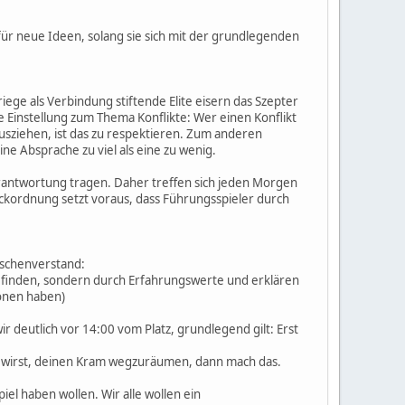
ür neue Ideen, solang sie sich mit der grundlegenden
iege als Verbindung stiftende Elite eisern das Szepter
ne Einstellung zum Thema Konflikte: Wer einen Konflikt
rausziehen, ist das zu respektieren. Zum anderen
e Absprache zu viel als eine zu wenig.
erantwortung tragen. Daher treffen sich jeden Morgen
ckordnung setzt voraus, dass Führungsspieler durch
nschenverstand:
eil finden, sondern durch Erfahrungswerte und erklären
ionen haben)
 deutlich vor 14:00 vom Platz, grundlegend gilt: Erst
en wirst, deinen Kram wegzuräumen, dann mach das.
iel haben wollen. Wir alle wollen ein