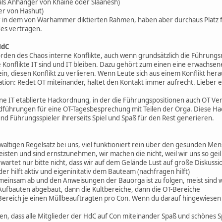
 als Anhänger von Khaine oder Slaanesh)
er von Hashut)
er in dem von Warhammer diktierten Rahmen, haben aber durchaus Platz f
es vertragen.
HdC
orden des Chaos interne Konflikte, auch wenn grundsätzlich die Führungsr
ese Konflikte IT sind und IT bleiben. Dazu gehört zum einen eine erwachse
 sein, diesen Konflikt zu verlieren. Wenn Leute sich aus einem Konflikt he
ion: Redet OT miteinander, haltet den Kontakt immer aufrecht. Lieber ein
ne IT etablierte Hackordnung, in der die Führungspositionen auch OT V
dführungen für eine OT-Tagesbesprechung mit Teilen der Orga. Diese Ha
d Führungsspieler ihrerseits Spiel und Spaß für den Rest generieren.
ewaltigen Regelsatz bei uns, viel funktioniert rein über den gesunden Me
leisten und sind ernstzunehmen, wir machen die nicht, weil wir uns so g
artet nur bitte nicht, dass wir auf dem Gelände Lust auf große Diskuss
der hilft aktiv und eigeninitativ dem Bauteam (nachfragen hilft)
einsam ab und den Anweisungen der Bauorga ist zu folgen, meist sind wir
fbauten abgebaut, dann die Kultbereiche, dann die OT-Bereiche
OT-Bereich je einen Müllbeauftragten pro Con. Wenn du darauf hingewies
lten, dass alle Mitglieder der HdC auf Con miteinander Spaß und schönes Sp