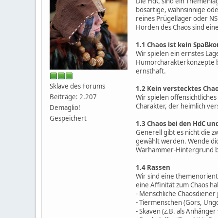
Die HdC sind ein Themenla
bösartige, wahnsinnige oder
reines Prügellager oder NS
Horden des Chaos sind eine 
1.1 Chaos ist kein Spaßk
Wir spielen ein ernstes Lag
Humorcharakterkonzepte bei 
ernsthaft.
Sklave des Forums
1.2 Kein verstecktes Cha
Beiträge: 2.207
Wir spielen offensichtliche
Charakter, der heimlich ver
Demaglio!
Gespeichert
1.3 Chaos bei den HdC un
Generell gibt es nicht di
gewählt werden. Wende dic
Warhammer-Hintergrund be
1.4 Rassen
Wir sind eine themenorient
eine Affinität zum Chaos ha
- Menschliche Chaosdiener 
- Tiermenschen (Gors, Ung
- Skaven (z.B. als Anhänge