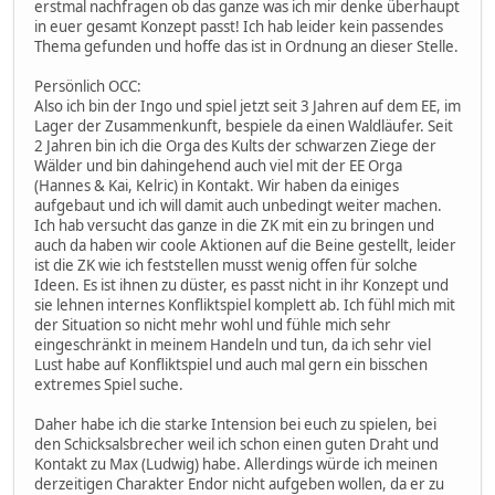
erstmal nachfragen ob das ganze was ich mir denke überhaupt
in euer gesamt Konzept passt! Ich hab leider kein passendes
Thema gefunden und hoffe das ist in Ordnung an dieser Stelle.
Persönlich OCC:
Also ich bin der Ingo und spiel jetzt seit 3 Jahren auf dem EE, im
Lager der Zusammenkunft, bespiele da einen Waldläufer. Seit
2 Jahren bin ich die Orga des Kults der schwarzen Ziege der
Wälder und bin dahingehend auch viel mit der EE Orga
(Hannes & Kai, Kelric) in Kontakt. Wir haben da einiges
aufgebaut und ich will damit auch unbedingt weiter machen.
Ich hab versucht das ganze in die ZK mit ein zu bringen und
auch da haben wir coole Aktionen auf die Beine gestellt, leider
ist die ZK wie ich feststellen musst wenig offen für solche
Ideen. Es ist ihnen zu düster, es passt nicht in ihr Konzept und
sie lehnen internes Konfliktspiel komplett ab. Ich fühl mich mit
der Situation so nicht mehr wohl und fühle mich sehr
eingeschränkt in meinem Handeln und tun, da ich sehr viel
Lust habe auf Konfliktspiel und auch mal gern ein bisschen
extremes Spiel suche.
Daher habe ich die starke Intension bei euch zu spielen, bei
den Schicksalsbrecher weil ich schon einen guten Draht und
Kontakt zu Max (Ludwig) habe. Allerdings würde ich meinen
derzeitigen Charakter Endor nicht aufgeben wollen, da er zu