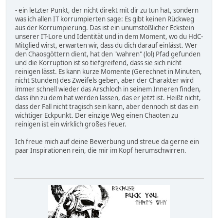
- ein letzter Punkt, der nicht direkt mit dir zu tun hat, sondern
was ich allen IT korrumpierten sage: Es gibt keinen Rückweg
aus der Korrumpierung. Das ist ein unumstößlicher Eckstein
unserer IT-Lore und Identität und in dem Moment, wo du HdC-
Mitglied wirst, erwarten wir, dass du dich darauf einlässt. Wer
den Chaosgöttern dient, hat den "wahren" (lol) Pfad gefunden
und die Korruption ist so tiefgreifend, dass sie sich nicht
reinigen lässt. Es kann kurze Momente (Gerechnet in Minuten,
nicht Stunden) des Zweifels geben, aber der Charakter wird
immer schnell wieder das Arschloch in seinem Inneren finden,
dass ihn zu dem hat werden lassen, das er jetzt ist. Heißt nicht,
dass der Fall nicht tragisch sein kann, aber dennoch ist das ein
wichtiger Eckpunkt. Der einzige Weg einen Chaoten zu
reinigen ist ein wirklich großes Feuer.
Ich freue mich auf deine Bewerbung und streue da gerne ein
paar Inspirationen rein, die mir im Kopf herumschwirren.