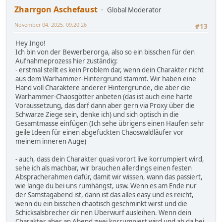
Zharrgon Aschefaust
Global Moderator
November 04, 2025, 09:20:26
#13
Hey Ingo!
Ich bin von der Bewerberorga, also so ein bisschen für den
Aufnahmeprozess hier zuständig:
- erstmal stellt es kein Problem dar, wenn dein Charakter nicht
aus dem Warhammer-Hintergrund stammt. Wir haben eine
Hand voll Charaktere anderer Hintergründe, die aber die
Warhammer-Chaosgötter anbeten (das ist auch eine harte
Voraussetzung, das darf dann aber gern via Proxy über die
Schwarze Ziege sein, denke ich) und sich optisch in die
Gesamtmasse einfügen (Ich sehe übrigens einen Haufen sehr
geile Ideen für einen abgefuckten Chaoswaldläufer vor
meinem inneren Auge)
- auch, dass dein Charakter quasi vorort live korrumpiert wird,
sehe ich als machbar, wir brauchen allerdings einen festen
Abspracherahmen dafür, damit wir wissen, wann das passiert,
wie lange du bei uns rumhängst, usw. Wenn es am Ende nur
der Samstagabend ist, dann ist das alles easy und es reicht,
wenn du ein bisschen chaotisch geschminkt wirst und die
Schicksalsbrecher dir nen Überwurf ausleihen. Wenn dein
Charakter aber an Abend zwei korrumpiert wird und ab da bei