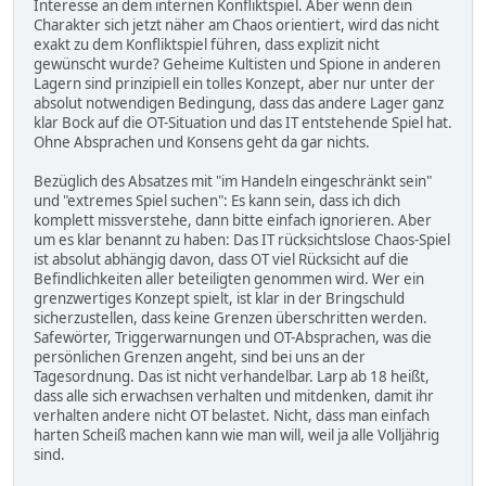
Interesse an dem internen Konfliktspiel. Aber wenn dein
Charakter sich jetzt näher am Chaos orientiert, wird das nicht
exakt zu dem Konfliktspiel führen, dass explizit nicht
gewünscht wurde? Geheime Kultisten und Spione in anderen
Lagern sind prinzipiell ein tolles Konzept, aber nur unter der
absolut notwendigen Bedingung, dass das andere Lager ganz
klar Bock auf die OT-Situation und das IT entstehende Spiel hat.
Ohne Absprachen und Konsens geht da gar nichts.
Bezüglich des Absatzes mit "im Handeln eingeschränkt sein"
und "extremes Spiel suchen": Es kann sein, dass ich dich
komplett missverstehe, dann bitte einfach ignorieren. Aber
um es klar benannt zu haben: Das IT rücksichtslose Chaos-Spiel
ist absolut abhängig davon, dass OT viel Rücksicht auf die
Befindlichkeiten aller beteiligten genommen wird. Wer ein
grenzwertiges Konzept spielt, ist klar in der Bringschuld
sicherzustellen, dass keine Grenzen überschritten werden.
Safewörter, Triggerwarnungen und OT-Absprachen, was die
persönlichen Grenzen angeht, sind bei uns an der
Tagesordnung. Das ist nicht verhandelbar. Larp ab 18 heißt,
dass alle sich erwachsen verhalten und mitdenken, damit ihr
verhalten andere nicht OT belastet. Nicht, dass man einfach
harten Scheiß machen kann wie man will, weil ja alle Volljährig
sind.