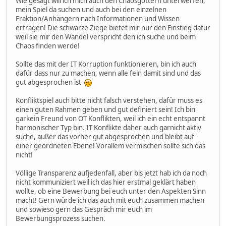
Wie gesagt will ich mich auch den Chaosgöttern unterwerfen,
mein Spiel da suchen und auch bei den einzelnen
Fraktion/Anhängern nach Informationen und Wissen
erfragen! Die schwarze Ziege bietet mir nur den Einstieg dafür
weil sie mir den Wandel verspricht den ich suche und beim
Chaos finden werde!
Sollte das mit der IT Korruption funktionieren, bin ich auch
dafür dass nur zu machen, wenn alle fein damit sind und das
gut abgesprochen ist
Konfliktspiel auch bitte nicht falsch verstehen, dafür muss es
einen guten Rahmen geben und gut definiert sein! Ich bin
garkein Freund von OT Konflikten, weil ich ein echt entspannt
harmonischer Typ bin. IT Konflikte daher auch garnicht aktiv
suche, außer das vorher gut abgesprochen und bleibt auf
einer geordneten Ebene! Vorallem vermischen sollte sich das
nicht!
Völlige Transparenz aufjedenfall, aber bis jetzt hab ich da noch
nicht kommuniziert weil ich das hier erstmal geklärt haben
wollte, ob eine Bewerbung bei euch unter den Aspekten Sinn
macht! Gern würde ich das auch mit euch zusammen machen
und sowieso gern das Gespräch mir euch im
Bewerbungsprozess suchen.