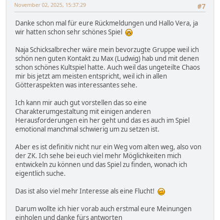
November 02, 2025, 15:37:29
#7
Danke schon mal für eure Rückmeldungen und Hallo Vera, ja
wir hatten schon sehr schönes Spiel
Naja Schicksalbrecher wäre mein bevorzugte Gruppe weil ich
schön nen guten Kontakt zu Max (Ludwig) hab und mit denen
schon schönes Kultspiel hatte. Auch weil das ungeteilte Chaos
mir bis jetzt am meisten entspricht, weil ich in allen
Götteraspekten was interessantes sehe.
Ich kann mir auch gut vorstellen das so eine
Charakterumgestaltung mit einigen anderen
Herausforderungen ein her geht und das es auch im Spiel
emotional manchmal schwierig um zu setzen ist.
Aber es ist definitiv nicht nur ein Weg vom alten weg, also von
der ZK. Ich sehe bei euch viel mehr Möglichkeiten mich
entwickeln zu können und das Spiel zu finden, wonach ich
eigentlich suche.
Das ist also viel mehr Interesse als eine Flucht!
Darum wollte ich hier vorab auch erstmal eure Meinungen
einholen und danke fürs antworten