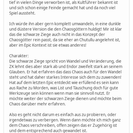
tief in vielen Dinge verworben ist, als Kultführer bekannt ist
und sich schon einige Feinde gemacht hat und da noch viel
Spiel aussteht.
Ich würde ihn aber gern komplett umwandeln, in eine dunkle
und düstere Version die den Chaosgöttern huldigt! Mir ist klar
das die schwarze Ziege auch nicht in das Konzept der
Chaosgötter rein passt, da sie eher an Chutullu angelehnt ist,
aber im Epic Kontext ist sie etwas anderes!
Charakter:
Die schwarze Ziege spricht von Wandel und Veränderung, die
ZK lehnt dies aber stark ab und Endor zweifelt stark an seinem
Glauben. Er hat erfahren das dass Chaos auch für den Wandel
steht und hat daher starkes Interesse sich dem zu zuwenden!
Hat auf dem letzten Epic entdeckt wie erfüllend es sein kann
aus Rache zu Morden, was List und Täuschung doch für gute
Werkzeuge sein können wenn man sie sinnvoll nutzt. Er
möchte weiter der schwarzen Ziege dienen und möchte beim
Chaos darüber mehr erfahren.
Also es geht nicht darum es einfach aus zu probieren, oder
irgendetwas zu verbergen. Wenn dann möchte ich mich ganz
dem Chaos verschreiben, offen zeigen das er Zugehörig ist
und dem entsprechend auch gewandet ist.