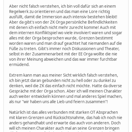
Aber nicht falsch verstehen, ich bin voll dafür sich an einem
Regelwerk zu orientieren und das man eine Lore richtig
ausfüllt, damit die Immersion auch intensiv bestehen bleibt!
Aber da gibt's von der ZK Orga persönliche Befindlichkeiten
mit denen ich einfach nicht mehr zurecht komme! Auch mit
dem internen Konfliktspiel wo viele involviert waren und sogar
alles mit der Orga besprochen wurde, Grenzen bestimmt
worden waren und man drauf geachtet hat niemanden auf die
Füße zu treten. Gibt's immer noch Diskussionen und Theater,
selbst in der Zusammenarbeit mit der EE Orga wollte die nie
von ihrer Meinung abweichen und das war immer furchtbar
ermüdend.
Extrem kann man aus meiner Sicht wirklich falsch verstehen,
ich bin jetzt daran gebunden nicht zu hell oder zu dunkel zu
denken, weil die ZK das einfach nicht möchte. Hatte da diverse
Gespräche mit der Orga schon. Aber ich will meinen Charakter
auch weiter entwickeln können und mal anderes Spiel machen,
als nur "wir haben uns alle Lieb und feiern zusammen"!
Natürlich ist das alles verbunden mit starken OT Absprachen
mit klaren Grenzen und Rücksichtsnahme, das hab ich noch nie
anders gehandhabt und erwarte das auch von anderen. Doch
will ich meinen Charakter auch mal an seine Grenzen bringen