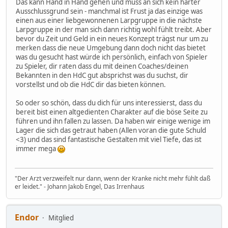
Das kann Hand in Hand gehen und muss an sich kein harter
Ausschlussgrund sein - manchmal ist Frust ja das einzige was
einen aus einer liebgewonnenen Larpgruppe in die nächste
Larpgruppe in der man sich dann richtig wohl fühlt treibt. Aber
bevor du Zeit und Geld in ein neues Konzept trägst nur um zu
merken dass die neue Umgebung dann doch nicht das bietet
was du gesucht hast würde ich persönlich, einfach von Spieler
zu Spieler, dir raten dass du mit deinen Coaches/deinen
Bekannten in den HdC gut absprichst was du suchst, dir
vorstellst und ob die HdC dir das bieten können.
So oder so schön, dass du dich für uns interessierst, dass du
bereit bist einen altgedienten Charakter auf die böse Seite zu
führen und ihn fallen zu lassen. Da haben wir einige wenige im
Lager die sich das getraut haben (Allen voran die gute Schuld
<3) und das sind fantastische Gestalten mit viel Tiefe, das ist
immer mega
"Der Arzt verzweifelt nur dann, wenn der Kranke nicht mehr fühlt daß
er leidet." - Johann Jakob Engel, Das Irrenhaus
Endor
Mitglied