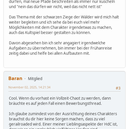
dürfen, mal neue Pfade beschreiten als immer nur kuscheln
und "nein das dürfen wir nicht, weil das nicht nett ist"
Das Thema mit der schwarzen Ziege der Wälder wird mich halt
weiter begleiten und ich sehe da bei euch viel mehr
Möglichkeiten mit dem Charakter irgendetwas zu machen,
auch das Kultspiel besser gestalten zu können.
Davon abgesehen bin ich sehr angagiert irgendwelche
Aufgaben zu übernehmen, bin immer bei der Frühanreise
zeitig dabei und helfe bei allen Aufbauten mit.
Baran
Mitglied
November 02, 2025, 14:21:34
#3
Cool. Wenn du vorhast ein Vollzeit-Chaot zu werden, dann
bräuchte es auf jeden Fall einen Bewerbungsthread.
Ich glaube zumindest von der Ausrichtung deines Charakters
brauchst du dir hier keine Sorgen machen, dass zu viel
gerailroaded wird. Einer meiner Lieblingsaspekte der HdC ist,