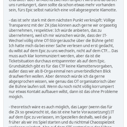
uns rumlungert, dann sollte da schon etwas mehr vorhanden
sein, fürs Epic selbst natürlich eine voll abgesegnete Klamotte.
- das ist sehr stark mit dem nächsten Punkt verknüpft: Völlige
Transparenz mit der ZK (das können auch gerne wir orgaseitig
übernehmen, respektive: Ich würde anbieten, das zu
übernehmen), weil ich mir wünschen würde, dass der IT-
Wechsel völlig ohne OT-Störgeräusche über die Bühne geht!
Ich hatte mich da bei einer Sache verlesen und erst gedacht,
du willst auf dem Epic zu uns wechseln, nicht auf dem CTF... Das
muss auch klar kommuniziert werden, aber da ist die
Ticketsituation durchaus entspannnter als auf dem Epic.
Grundsätzlich gibt es für das CTF keine Klamottenvorgaben,
außer dass wir als B-Orga einmal nen unverbindlichen Blick
draufwerfen wollen. Aber dennoch würde ich da gerne
abgesprochen wissen, wie genau das OT organisatorisch über
die Bühne laufen soll. Wenn du noch nicht völlig korrumpiert
nur etwas Kontakt aufbauen willst, dann ist das ohne Probleme
möglich.
- theoretisch wäre es auch möglich, das Lager (wenn das für
die Zk so gewünscht ist, das ist eine harte Voraussetzung!) IT
auf dem Epic zu verlassen, im Speziellen deshalb, weil die ja
früher als wir ins Spiel starten und du nichtmal Chaosspielzeit