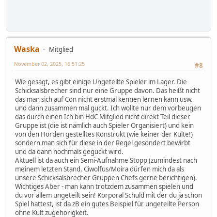
Waska
Mitglied
November 02, 2025, 16:51:25
#8
Wie gesagt, es gibt einige Ungeteilte Spieler im Lager. Die
Schicksalsbrecher sind nur eine Gruppe davon. Das heißt nicht
das man sich auf Con nicht erstmal kennen lernen kann usw.
und dann zusammen mal guckt. Ich wollte nur dem vorbeugen
das durch einen Ich bin HdC Mitglied nicht direkt Teil dieser
Gruppe ist (die ist nämlich auch Spieler Organisiert) und kein
von den Horden gestelltes Konstrukt (wie keiner der Kulte!)
sondern man sich für diese in der Regel gesondert bewirbt
und da dann nochmals geguckt wird.
Aktuell ist da auch ein Semi-Aufnahme Stopp (zumindest nach
meinem letzten Stand, Ciwolfus/Moira dürfen mich da als
unsere Schicksalsbrecher Gruppen Chefs gerne berichtigen).
Wichtiges Aber - man kann trotzdem zusammen spielen und
du vor allem ungeteilt sein! Korporal Schuld mit der du ja schon
Spiel hattest, ist da zB ein gutes Beispiel für ungeteilte Person
ohne Kult zugehörigkeit.