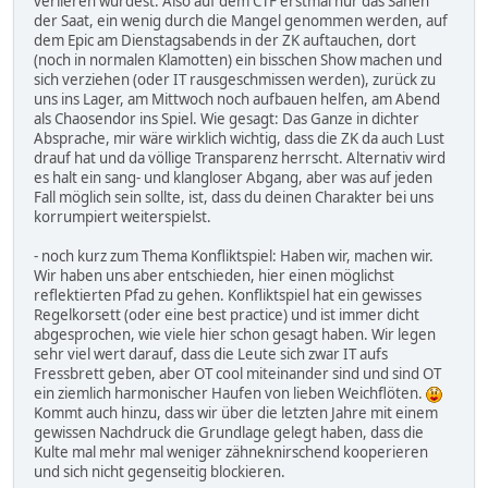
verlieren würdest. Also auf dem CTF erstmal nur das Sähen
der Saat, ein wenig durch die Mangel genommen werden, auf
dem Epic am Dienstagsabends in der ZK auftauchen, dort
(noch in normalen Klamotten) ein bisschen Show machen und
sich verziehen (oder IT rausgeschmissen werden), zurück zu
uns ins Lager, am Mittwoch noch aufbauen helfen, am Abend
als Chaosendor ins Spiel. Wie gesagt: Das Ganze in dichter
Absprache, mir wäre wirklich wichtig, dass die ZK da auch Lust
drauf hat und da völlige Transparenz herrscht. Alternativ wird
es halt ein sang- und klangloser Abgang, aber was auf jeden
Fall möglich sein sollte, ist, dass du deinen Charakter bei uns
korrumpiert weiterspielst.
- noch kurz zum Thema Konfliktspiel: Haben wir, machen wir.
Wir haben uns aber entschieden, hier einen möglichst
reflektierten Pfad zu gehen. Konfliktspiel hat ein gewisses
Regelkorsett (oder eine best practice) und ist immer dicht
abgesprochen, wie viele hier schon gesagt haben. Wir legen
sehr viel wert darauf, dass die Leute sich zwar IT aufs
Fressbrett geben, aber OT cool miteinander sind und sind OT
ein ziemlich harmonischer Haufen von lieben Weichflöten.
Kommt auch hinzu, dass wir über die letzten Jahre mit einem
gewissen Nachdruck die Grundlage gelegt haben, dass die
Kulte mal mehr mal weniger zähneknirschend kooperieren
und sich nicht gegenseitig blockieren.