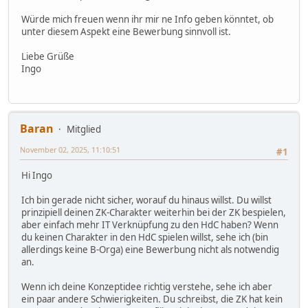
Würde mich freuen wenn ihr mir ne Info geben könntet, ob
unter diesem Aspekt eine Bewerbung sinnvoll ist.
Liebe Grüße
Ingo
Baran
Mitglied
November 02, 2025, 11:10:51
#1
Hi Ingo
Ich bin gerade nicht sicher, worauf du hinaus willst. Du willst
prinzipiell deinen ZK-Charakter weiterhin bei der ZK bespielen,
aber einfach mehr IT Verknüpfung zu den HdC haben? Wenn
du keinen Charakter in den HdC spielen willst, sehe ich (bin
allerdings keine B-Orga) eine Bewerbung nicht als notwendig
an.
Wenn ich deine Konzeptidee richtig verstehe, sehe ich aber
ein paar andere Schwierigkeiten. Du schreibst, die ZK hat kein