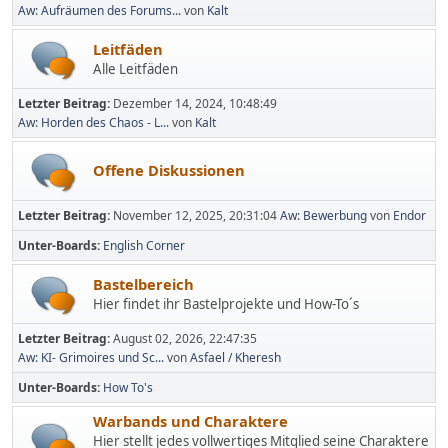
Aw: Aufräumen des Forums...
von
Kalt
Leitfäden
Alle Leitfäden
Letzter Beitrag:
Dezember 14, 2024, 10:48:49
Aw: Horden des Chaos - L...
von
Kalt
Offene Diskussionen
Letzter Beitrag:
November 12, 2025, 20:31:04
Aw: Bewerbung
von
Endor
Unter-Boards
English Corner
Bastelbereich
Hier findet ihr Bastelprojekte und How-To´s
Letzter Beitrag:
August 02, 2026, 22:47:35
Aw: KI- Grimoires und Sc...
von
Asfael / Kheresh
Unter-Boards
How To's
Warbands und Charaktere
Hier stellt jedes vollwertiges Mitglied seine Charaktere