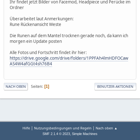
Ihr findet jetzt Bilder von Facemod, Headpiece und Perücke im
Ordner
Überarbeitet laut Anmerkungen:
Rune Rückenansicht Weste
Die Runen auf dem Mantel trocknen gerade noch, da kann ich
morgen ein Update posten
Alle Fotos und Fortschritt findet ihr hier:
https://drive.google.com/drive/folders/1PPFAh4lmHDFOCaw
AS4W4afGGt4sh76B4
Seiten
1
NACH OBEN
BENUTZER-AKTIONEN
|
|
Hilfe
Nutzungsbedingungen und Regeln
Nach oben ▲
,
SMF 2.1.4 © 2023
Simple Machines