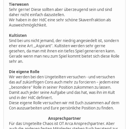
Tierwesen
Sehr gerne! Diese sollten aber überzeugend sein und sind
daher nicht einfach dazustellen.
Wir haben in der HdC eine sehr schöne Skavenfraktion als
Ausweichmöglichkeit.
Kultisten
Sind bei uns nicht jemand, der niedrig angesiedelt ist, sondern
eher eine Art ,,Aspirant". Kultisten werden sehr gerne
gesehen, da man mit ihnen ein tiefes Spiel generieren kann.
Gerade wenn man neu zum Spiel kommt bietet sich diese Rolle
sehr an.
Die eigene Rolle
Wir werden bei den Ungeteilten versuchen - und versuchen
das auf zukünftigen Cons auch mehr zu forcieren – jedem eine
,,besondere" Rolle in seiner Position zukommen zu lassen.
Damit auch jeder seine Aufgabe und das hat, was ihn im Kult
und in der HdC definiert.
Diese eigene Rolle versuchen wir mit Euch zusammen auf dem
Con auszuarbeiten und Eure persönliche Position zu finden.
Ansprechpartner
Für das Ungeteilte Chaos ist OT Arca Ansprechpartner. Aber
auch die anderen festen Mitglieder stehen Euch beratend zur