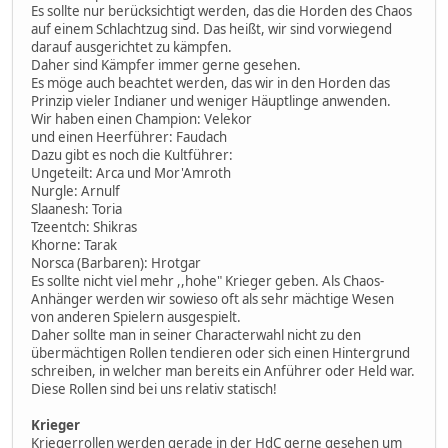
Es sollte nur berücksichtigt werden, das die Horden des Chaos
auf einem Schlachtzug sind. Das heißt, wir sind vorwiegend
darauf ausgerichtet zu kämpfen.
Daher sind Kämpfer immer gerne gesehen.
Es möge auch beachtet werden, das wir in den Horden das
Prinzip vieler Indianer und weniger Häuptlinge anwenden.
Wir haben einen Champion: Velekor
und einen Heerführer: Faudach
Dazu gibt es noch die Kultführer:
Ungeteilt: Arca und Mor'Amroth
Nurgle: Arnulf
Slaanesh: Toria
Tzeentch: Shikras
Khorne: Tarak
Norsca (Barbaren): Hrotgar
Es sollte nicht viel mehr ,,hohe" Krieger geben. Als Chaos-
Anhänger werden wir sowieso oft als sehr mächtige Wesen
von anderen Spielern ausgespielt.
Daher sollte man in seiner Characterwahl nicht zu den
übermächtigen Rollen tendieren oder sich einen Hintergrund
schreiben, in welcher man bereits ein Anführer oder Held war.
Diese Rollen sind bei uns relativ statisch!
Krieger
Kriegerrollen werden gerade in der HdC gerne gesehen um