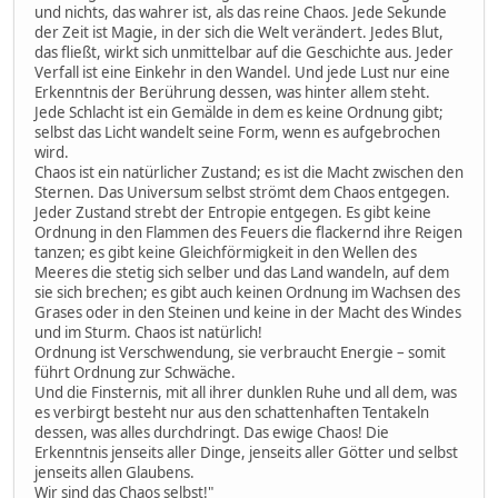
und nichts, das wahrer ist, als das reine Chaos. Jede Sekunde
der Zeit ist Magie, in der sich die Welt verändert. Jedes Blut,
das fließt, wirkt sich unmittelbar auf die Geschichte aus. Jeder
Verfall ist eine Einkehr in den Wandel. Und jede Lust nur eine
Erkenntnis der Berührung dessen, was hinter allem steht.
Jede Schlacht ist ein Gemälde in dem es keine Ordnung gibt;
selbst das Licht wandelt seine Form, wenn es aufgebrochen
wird.
Chaos ist ein natürlicher Zustand; es ist die Macht zwischen den
Sternen. Das Universum selbst strömt dem Chaos entgegen.
Jeder Zustand strebt der Entropie entgegen. Es gibt keine
Ordnung in den Flammen des Feuers die flackernd ihre Reigen
tanzen; es gibt keine Gleichförmigkeit in den Wellen des
Meeres die stetig sich selber und das Land wandeln, auf dem
sie sich brechen; es gibt auch keinen Ordnung im Wachsen des
Grases oder in den Steinen und keine in der Macht des Windes
und im Sturm. Chaos ist natürlich!
Ordnung ist Verschwendung, sie verbraucht Energie – somit
führt Ordnung zur Schwäche.
Und die Finsternis, mit all ihrer dunklen Ruhe und all dem, was
es verbirgt besteht nur aus den schattenhaften Tentakeln
dessen, was alles durchdringt. Das ewige Chaos! Die
Erkenntnis jenseits aller Dinge, jenseits aller Götter und selbst
jenseits allen Glaubens.
Wir sind das Chaos selbst!"