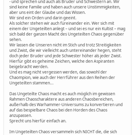
- und sprechen und auch als Brüder und Schwestern an. Wir
sind keine Familie und haben auch unsere Unstimmigkeiten,
aber uns eint der Glaube und das Wissen.
Wir sind ein Orden und darin geeint.
Als solcher stehen wir auch füreinander ein. Wer sich mit
einem der Ungeteilten anlegt – und sei es nur ein Kultist – mag
sich bald der ganzen Macht des Ungeteilten Chaos gegenüber
sehen.
Wir lassen die Unseren nicht im Stich und trotz Streitigkeiten
und Zwist, die wir vielleicht auch untereinander hegen, steht
doch jeder Bruder und jede Schwester höher als jeder Zwist.
Hierfür gibt es geheime Zeichen, welche den Aspiranten
beigebracht werden.
Und es mag nicht vergessen werden, das sowohl der
Chaompion, wie auch der Herrführer aus den Reihen der
Ungeteilten stammen...
Das Ungeteilte Chaos macht es auch möglich im gewissen
Rahmen Chaoscharaktere aus anderen Chaosbereichen,
außerhalb des Warhammer-Universums zu konvertieren und
auf das bespielbare Chaos bei den Horden des Chaos
anzupassen.
Sprecht uns hierfür einfach an.
Im Ungeteilten Chaos versammeln sich NICHT die, die sich