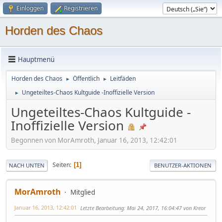
Einloggen
Registrieren
Horden des Chaos
Hauptmenü
Horden des Chaos
Öffentlich
Leitfäden
►
►
Ungeteiltes-Chaos Kultguide -Inoffizielle Version
►
Ungeteiltes-Chaos Kultguide -
Inoffizielle Version
Begonnen von MorAmroth, Januar 16, 2013, 12:42:01
Seiten
1
NACH UNTEN
BENUTZER-AKTIONEN
MorAmroth
Mitglied
Januar 16, 2013, 12:42:01
Letzte Bearbeitung
: Mai 24, 2017, 16:04:47 von Kreor