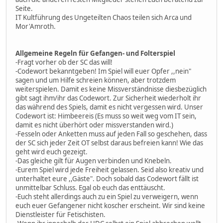
Seite.
IT Kultführung des Ungeteilten Chaos teilen sich Arca und
Mor'Amroth.
Allgemeine Regeln für Gefangen- und Folterspiel
-Fragt vorher ob der SC das will!
-Codewort bekanntgeben! Im Spiel will euer Opfer ,,nein"
sagen und um Hilfe schreien können, aber trotzdem
weiterspielen. Damit es keine Missverständnisse diesbezüglich
gibt sagt ihm/ihr das Codewort. Zur Sicherheit wiederholt ihr
das während des Spiels, damit es nicht vergessen wird. Unser
Codewort ist: Himbeereis (Es muss so weit weg vom IT sein,
damit es nicht überhört oder missverstanden wird.)
-Fesseln oder Anketten muss auf jeden Fall so geschehen, dass
der SC sich jeder Zeit OT selbst daraus befreien kann! Wie das
geht wird euch gezeigt.
-Das gleiche gilt für Augen verbinden und Knebeln.
-Eurem Spiel wird jede Freiheit gelassen. Seid also kreativ und
unterhaltet eure ,,Gäste". Doch sobald das Codewort fällt ist
unmittelbar Schluss. Egal ob euch das enttäuscht.
-Euch steht allerdings auch zu ein Spiel zu verweigern, wenn
euch euer Gefangener nicht koscher erscheint. Wir sind keine
Dienstleister für Fetischisten.