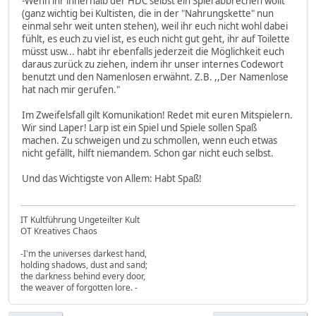
-Wenn ihr innerhalb der HDC selbst ein Spiel abbrechen wollt
(ganz wichtig bei Kultisten, die in der "Nahrungskette" nun
einmal sehr weit unten stehen), weil ihr euch nicht wohl dabei
fühlt, es euch zu viel ist, es euch nicht gut geht, ihr auf Toilette
müsst usw... habt ihr ebenfalls jederzeit die Möglichkeit euch
daraus zurück zu ziehen, indem ihr unser internes Codewort
benutzt und den Namenlosen erwähnt. Z.B. ,,Der Namenlose
hat nach mir gerufen."
Im Zweifelsfall gilt Komunikation! Redet mit euren Mitspielern.
Wir sind Laper! Larp ist ein Spiel und Spiele sollen Spaß
machen. Zu schweigen und zu schmollen, wenn euch etwas
nicht gefällt, hilft niemandem. Schon gar nicht euch selbst.
Und das Wichtigste von Allem: Habt Spaß!
IT Kultführung Ungeteilter Kult
OT Kreatives Chaos
-I'm the universes darkest hand,
holding shadows, dust and sand;
the darkness behind every door,
the weaver of forgotten lore. -