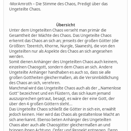
-MorAmroth – Die Stimme des Chaos, Predigt über das
Ungeteilte Chaos.
Übersicht
Unter dem Ungeteilten Chaos verseht man primär die
Gesamtheit der Mächte des Chaos. Das Ungeteilte Chaos
erkennt das Chaos an sich an; jenseits der großen Götter (die
Größten: Tzeentch, Khorne, Nurgle, Slaanesh), die von den
Ungeteilten nur als Aspekte des Chaos an sich angesehen
werden.
Somit dienen Anhänger des Ungeteilten Chaos auch keinem,
einzelnen Chaosgott, sondern dem Chaos an sich. Andere
Ungeteilte Anhänger handhaben es auch so, dass sie alle
großen Gottheiten gleichermaßen, als die Versinnbildlichung
des Chaos an sich, verehren.
Manchmal wird das Ungeteilte Chaos auch als der ,,Namenlose
Gott" bezeichnet und ein Flüstern, das sich kaum jemand
auszusprechen getraut, besagt, es wäre der eine Gott, der
über den 4 großen Göttern steht...
Das Ungeteilte Chaos schließt die Götter in sich ein, erwählt
jedoch keinen. Hier wird das Chaos als gestaltenlose Macht an
sich anerkannt. Ebenso beten Anhänger des Ungeteilten
Chaos aber auch alle Chaosgötter gleichermaßen an und
bringen ihnen Achtung, Opfer und Respekt entgegen. Denn