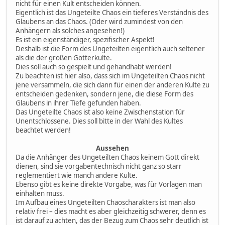
nicht für einen Kult entscheiden können.
Eigentlich ist das Ungeteilte Chaos ein tieferes Verständnis des
Glaubens an das Chaos. (Oder wird zumindest von den
Anhängern als solches angesehen!)
Es ist ein eigenständiger, spezifischer Aspekt!
Deshalb ist die Form des Ungeteilten eigentlich auch seltener
als die der großen Götterkulte.
Dies soll auch so gespielt und gehandhabt werden!
Zu beachten ist hier also, dass sich im Ungeteilten Chaos nicht
jene versammeln, die sich dann für einen der anderen Kulte zu
entscheiden gedenken, sondern jene, die diese Form des
Glaubens in ihrer Tiefe gefunden haben.
Das Ungeteilte Chaos ist also keine Zwischenstation für
Unentschlossene. Dies soll bitte in der Wahl des Kultes
beachtet werden!
Aussehen
Da die Anhänger des Ungeteilten Chaos keinem Gott direkt
dienen, sind sie vorgabentechnisch nicht ganz so starr
reglementiert wie manch andere Kulte.
Ebenso gibt es keine direkte Vorgabe, was für Vorlagen man
einhalten muss.
Im Aufbau eines Ungeteilten Chaoscharakters ist man also
relativ frei – dies macht es aber gleichzeitig schwerer, denn es
ist darauf zu achten, das der Bezug zum Chaos sehr deutlich ist