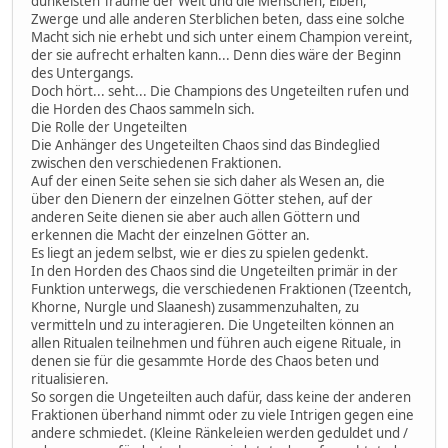
dunkelsten Träume der Welt und die Menschen, Elben,
Zwerge und alle anderen Sterblichen beten, dass eine solche
Macht sich nie erhebt und sich unter einem Champion vereint,
der sie aufrecht erhalten kann... Denn dies wäre der Beginn
des Untergangs.
Doch hört... seht... Die Champions des Ungeteilten rufen und
die Horden des Chaos sammeln sich.
Die Rolle der Ungeteilten
Die Anhänger des Ungeteilten Chaos sind das Bindeglied
zwischen den verschiedenen Fraktionen.
Auf der einen Seite sehen sie sich daher als Wesen an, die
über den Dienern der einzelnen Götter stehen, auf der
anderen Seite dienen sie aber auch allen Göttern und
erkennen die Macht der einzelnen Götter an.
Es liegt an jedem selbst, wie er dies zu spielen gedenkt.
In den Horden des Chaos sind die Ungeteilten primär in der
Funktion unterwegs, die verschiedenen Fraktionen (Tzeentch,
Khorne, Nurgle und Slaanesh) zusammenzuhalten, zu
vermitteln und zu interagieren. Die Ungeteilten können an
allen Ritualen teilnehmen und führen auch eigene Rituale, in
denen sie für die gesammte Horde des Chaos beten und
ritualisieren.
So sorgen die Ungeteilten auch dafür, dass keine der anderen
Fraktionen überhand nimmt oder zu viele Intrigen gegen eine
andere schmiedet. (Kleine Ränkeleien werden geduldet und /