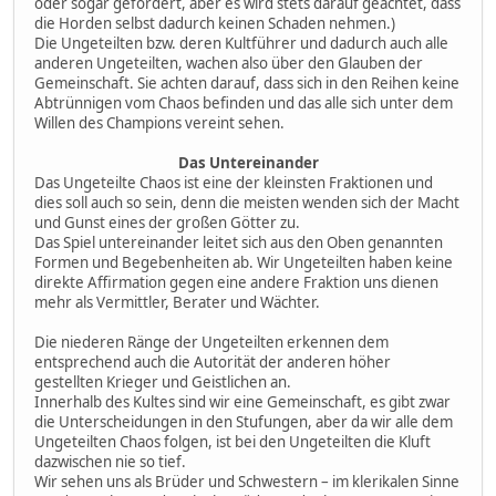
oder sogar gefördert, aber es wird stets darauf geachtet, dass
die Horden selbst dadurch keinen Schaden nehmen.)
Die Ungeteilten bzw. deren Kultführer und dadurch auch alle
anderen Ungeteilten, wachen also über den Glauben der
Gemeinschaft. Sie achten darauf, dass sich in den Reihen keine
Abtrünnigen vom Chaos befinden und das alle sich unter dem
Willen des Champions vereint sehen.
Das Untereinander
Das Ungeteilte Chaos ist eine der kleinsten Fraktionen und
dies soll auch so sein, denn die meisten wenden sich der Macht
und Gunst eines der großen Götter zu.
Das Spiel untereinander leitet sich aus den Oben genannten
Formen und Begebenheiten ab. Wir Ungeteilten haben keine
direkte Affirmation gegen eine andere Fraktion uns dienen
mehr als Vermittler, Berater und Wächter.
Die niederen Ränge der Ungeteilten erkennen dem
entsprechend auch die Autorität der anderen höher
gestellten Krieger und Geistlichen an.
Innerhalb des Kultes sind wir eine Gemeinschaft, es gibt zwar
die Unterscheidungen in den Stufungen, aber da wir alle dem
Ungeteilten Chaos folgen, ist bei den Ungeteilten die Kluft
dazwischen nie so tief.
Wir sehen uns als Brüder und Schwestern – im klerikalen Sinne