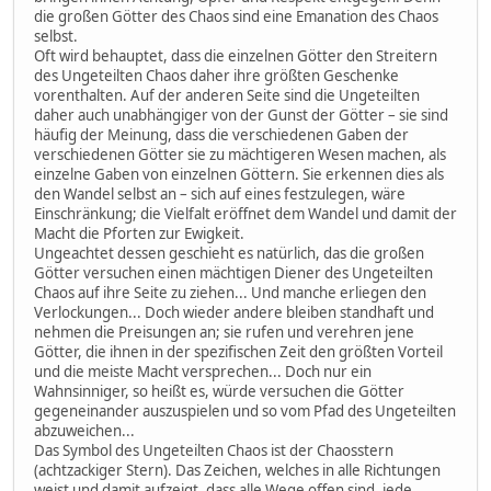
die großen Götter des Chaos sind eine Emanation des Chaos
selbst.
Oft wird behauptet, dass die einzelnen Götter den Streitern
des Ungeteilten Chaos daher ihre größten Geschenke
vorenthalten. Auf der anderen Seite sind die Ungeteilten
daher auch unabhängiger von der Gunst der Götter – sie sind
häufig der Meinung, dass die verschiedenen Gaben der
verschiedenen Götter sie zu mächtigeren Wesen machen, als
einzelne Gaben von einzelnen Göttern. Sie erkennen dies als
den Wandel selbst an – sich auf eines festzulegen, wäre
Einschränkung; die Vielfalt eröffnet dem Wandel und damit der
Macht die Pforten zur Ewigkeit.
Ungeachtet dessen geschieht es natürlich, das die großen
Götter versuchen einen mächtigen Diener des Ungeteilten
Chaos auf ihre Seite zu ziehen... Und manche erliegen den
Verlockungen... Doch wieder andere bleiben standhaft und
nehmen die Preisungen an; sie rufen und verehren jene
Götter, die ihnen in der spezifischen Zeit den größten Vorteil
und die meiste Macht versprechen... Doch nur ein
Wahnsinniger, so heißt es, würde versuchen die Götter
gegeneinander auszuspielen und so vom Pfad des Ungeteilten
abzuweichen...
Das Symbol des Ungeteilten Chaos ist der Chaosstern
(achtzackiger Stern). Das Zeichen, welches in alle Richtungen
weist und damit aufzeigt, dass alle Wege offen sind, jede