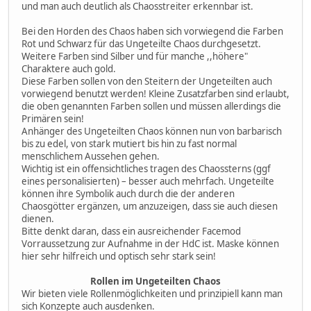
und man auch deutlich als Chaosstreiter erkennbar ist.
Bei den Horden des Chaos haben sich vorwiegend die Farben
Rot und Schwarz für das Ungeteilte Chaos durchgesetzt.
Weitere Farben sind Silber und für manche ,,höhere"
Charaktere auch gold.
Diese Farben sollen von den Steitern der Ungeteilten auch
vorwiegend benutzt werden! Kleine Zusatzfarben sind erlaubt,
die oben genannten Farben sollen und müssen allerdings die
Primären sein!
Anhänger des Ungeteilten Chaos können nun von barbarisch
bis zu edel, von stark mutiert bis hin zu fast normal
menschlichem Aussehen gehen.
Wichtig ist ein offensichtliches tragen des Chaossterns (ggf
eines personalisierten) – besser auch mehrfach. Ungeteilte
können ihre Symbolik auch durch die der anderen
Chaosgötter ergänzen, um anzuzeigen, dass sie auch diesen
dienen.
Bitte denkt daran, dass ein ausreichender Facemod
Vorraussetzung zur Aufnahme in der HdC ist. Maske können
hier sehr hilfreich und optisch sehr stark sein!
Rollen im Ungeteilten Chaos
Wir bieten viele Rollenmöglichkeiten und prinzipiell kann man
sich Konzepte auch ausdenken.