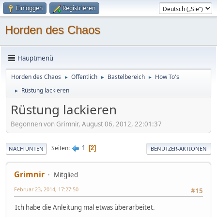
Einloggen
Registrieren
Horden des Chaos
Hauptmenü
Horden des Chaos
Öffentlich
Bastelbereich
How To's
►
►
►
Rüstung lackieren
►
Rüstung lackieren
Begonnen von Grimnir, August 06, 2012, 22:01:37
1
Seiten
2
NACH UNTEN
BENUTZER-AKTIONEN
Grimnir
Mitglied
Februar 23, 2014, 17:27:50
#15
Ich habe die Anleitung mal etwas überarbeitet.